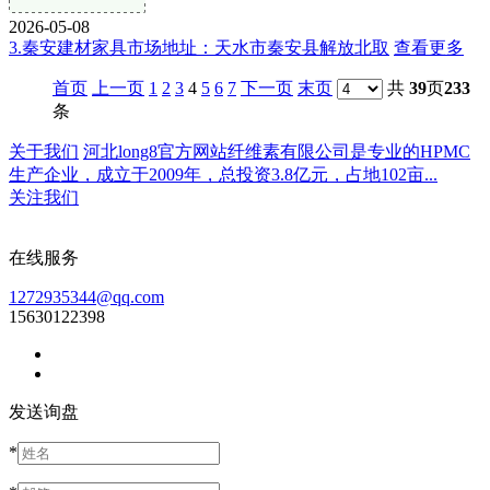
2026-05-08
3.秦安建材家具市场地址：天水市秦安县解放北取
查看更多
首页
上一页
1
2
3
4
5
6
7
下一页
末页
共
39
页
233
条
关于我们
河北long8官方网站纤维素有限公司是专业的HPMC
生产企业，成立于2009年，总投资3.8亿元，占地102亩...
关注我们
在线服务
1272935344@qq.com
15630122398
发送询盘
*