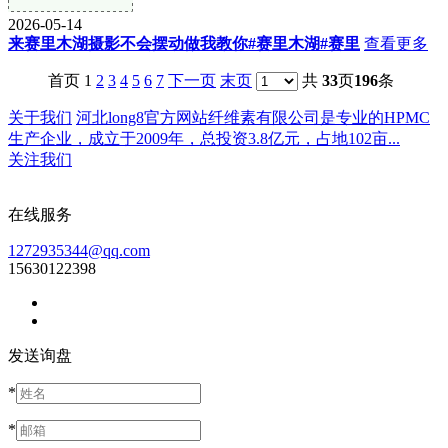
2026-05-14
来赛里木湖摄影不会摆动做我教你#赛里木湖#赛里
查看更多
首页 1
2
3
4
5
6
7
下一页
末页
共
33
页
196
条
关于我们
河北long8官方网站纤维素有限公司是专业的HPMC
生产企业，成立于2009年，总投资3.8亿元，占地102亩...
关注我们
在线服务
1272935344@qq.com
15630122398
发送询盘
*
*