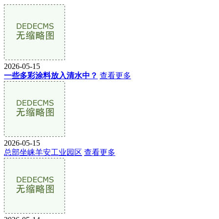
2026-05-15
一些多彩涂料放入清水中？
查看更多
2026-05-15
总部坐崃羊安工业园区
查看更多