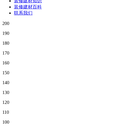
装修建材知识
装修建材百科
联系我们
200
190
180
170
160
150
140
130
120
110
100