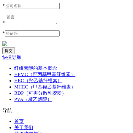
*
*
*
快捷导航
纤维素醚的基本概念
HPMC（羟丙基甲基纤维素）
HEC（羟乙基纤维素）
MHEC（甲基羟乙基纤维素）
RDP（可再分散乳胶粉）
PVA（聚乙烯醇）
导航
首页
关于我们