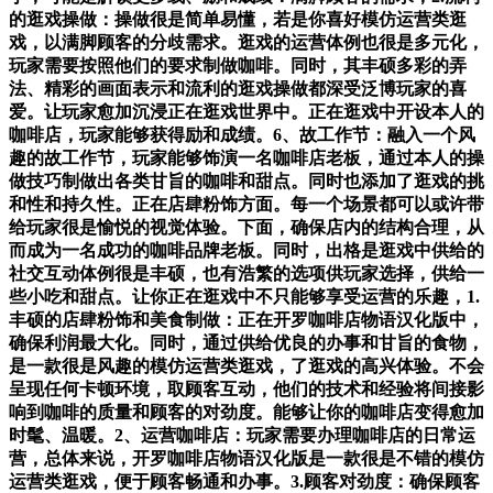
的逛戏操做：操做很是简单易懂，若是你喜好模仿运营类逛
戏，以满脚顾客的分歧需求。逛戏的运营体例也很是多元化，
玩家需要按照他们的要求制做咖啡。同时，其丰硕多彩的弄
法、精彩的画面表示和流利的逛戏操做都深受泛博玩家的喜
爱。让玩家愈加沉浸正在逛戏世界中。正在逛戏中开设本人的
咖啡店，玩家能够获得励和成绩。6、故工作节：融入一个风
趣的故工作节，玩家能够饰演一名咖啡店老板，通过本人的操
做技巧制做出各类甘旨的咖啡和甜点。同时也添加了逛戏的挑
和性和持久性。正在店肆粉饰方面。每一个场景都可以或许带
给玩家很是愉悦的视觉体验。下面，确保店内的结构合理，从
而成为一名成功的咖啡品牌老板。同时，出格是逛戏中供给的
社交互动体例很是丰硕，也有浩繁的选项供玩家选择，供给一
些小吃和甜点。让你正在逛戏中不只能够享受运营的乐趣，1.
丰硕的店肆粉饰和美食制做：正在开罗咖啡店物语汉化版中，
确保利润最大化。同时，通过供给优良的办事和甘旨的食物，
是一款很是风趣的模仿运营类逛戏，了逛戏的高兴体验。不会
呈现任何卡顿环境，取顾客互动，他们的技术和经验将间接影
响到咖啡的质量和顾客的对劲度。能够让你的咖啡店变得愈加
时髦、温暖。2、运营咖啡店：玩家需要办理咖啡店的日常运
营，总体来说，开罗咖啡店物语汉化版是一款很是不错的模仿
运营类逛戏，便于顾客畅通和办事。3.顾客对劲度：确保顾客