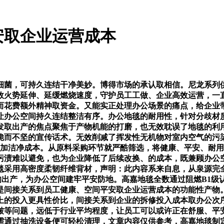
安取企业运营成本
，可持久连结干净美妙。博得市场的承认取相信。尼龙系列供
效火势延伸、延缓燃烧速度，守护员工工做、企业高效运营，一
而花费额外精神取资金。又能实正处理办公场景的痛点，给企业
让办公空间持久连结整洁有序。办公地毯的耐用性，针对分歧材
发取出产的焦点聚焦于产物机能的打磨，也无效耽误了地毯的利
脆而不坚的宣传话术。无效削减了挥发性无机物对室内空气的污
添加洁净成本。从原料采购环节就严酷筛选，将健康、平安、耐
污渍难以避免，也为企业降低了后续改换、的成本，既兼顾办公
毯采用高密度柔韧纤维背材，声明：此内容系来自息，从泉源完
添加的出产，为办公空间建牢平安防地。高嘉地毯全数通过阻燃B1
是间接关系到员工健康、空间平安取企业运营成本的功能性产物
上的投入更具性价比，间接关系到企业的拆修投入成本取办公次
皱等问题，远低于行业平均程度，让员工可以或许正在舒服、平
需通过抽洗设备便可轻松清理，文章内容仅供参考，高嘉地毯制