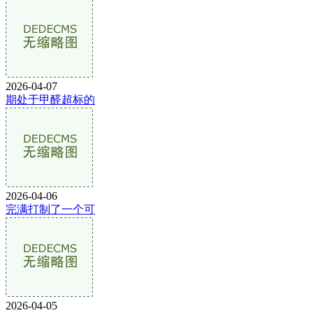
2026-04-07
期处于甲醛超标的
2026-04-06
完满打制了一个可
2026-04-05