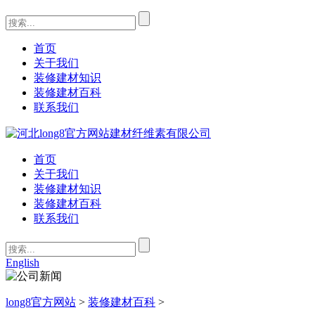
首页
关于我们
装修建材知识
装修建材百科
联系我们
首页
关于我们
装修建材知识
装修建材百科
联系我们
English
long8官方网站
>
装修建材百科
>