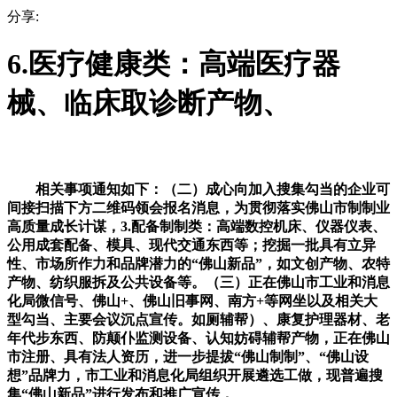
分享:
6.医疗健康类：高端医疗器
械、临床取诊断产物、
相关事项通知如下：（二）成心向加入搜集勾当的企业可
间接扫描下方二维码领会报名消息，为贯彻落实佛山市制制业
高质量成长计谋，3.配备制制类：高端数控机床、仪器仪表、
公用成套配备、模具、现代交通东西等；挖掘一批具有立异
性、市场所作力和品牌潜力的“佛山新品”，如文创产物、农特
产物、纺织服拆及公共设备等。（三）正在佛山市工业和消息
化局微信号、佛山+、佛山旧事网、南方+等网坐以及相关大
型勾当、主要会议沉点宣传。如厕辅帮）、康复护理器材、老
年代步东西、防颠仆监测设备、认知妨碍辅帮产物，正在佛山
市注册、具有法人资历，进一步提拔“佛山制制”、“佛山设
想”品牌力，市工业和消息化局组织开展遴选工做，现普遍搜
集“佛山新品”进行发布和推广宣传，