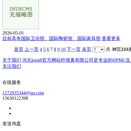
2026-05-01
目前具有国际卫浴馆、国际陶瓷馆、国际家具馆
查看更多
首页
上一页
4
5
6
7
8
9
10
下一页
末页
共
39
页
233
关于我们
河北long8官方网站纤维素有限公司是专业的HPMC生产
关注我们
在线服务
1272935344@qq.com
15630122398
发送询盘