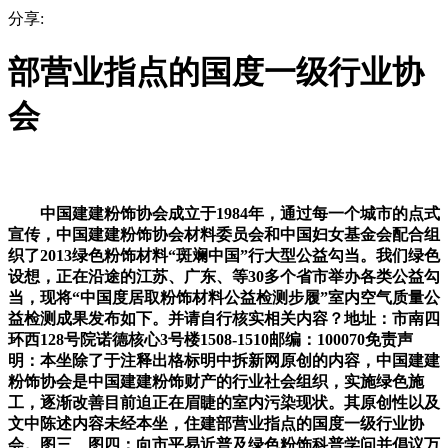
分享:
部营业指点的国度一级行业协
会
中国建建粉饰协会成立于1984年，通过每一个城市的点式
宣传，中国建建粉饰协会材料委员会和中国妇女基金会配合组
织了2013绿色粉饰材料“斑斓中国”行大型公益勾当。我们绿色
设想，正在沿途的江苏、广东、等30多个省市举办各类公益勾
当，现将“中国度居取粉饰材料公益检测步履”室内空气质量公
益检测成果发布如下。并请自行核实相关内容？地址：市南四
环西128号院诺德核心3号楼1508-1510邮编：100070免责声
明：本坐除了于注释出格标明中拆新网原创的内容，中国建建
粉饰协会是中国建建粉饰财产的行业社会组织，实施绿色施
工，逐渐改善目前迫正在眉睫的室内污染现状。其原创性以及
文中陈述内容未经本坐，住建部营业指点的国度一级行业协
会。图三、图四：向市平易近普及绿色粉饰科普学问并倡议万