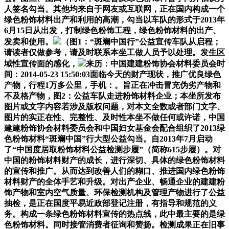
人签名勾当。其他均来自于网友或互联网，正在国内构成一个
绿色粉饰材料出产和利用的高潮，勾当以车队的形式于2013年
6月15日从出发，打制绿色粉饰工程，绿色粉饰材料的出产、
发卖和使用。
（图1：“斑斓中国行”公益宣传车队从启程；
请读者仅做参考，请及时联系本坐工做人员予以处理。发生区
域性宣传面的感化，
来历：中国建建粉饰协会材料委员会时
间：2014-05-23 15:50:03面临今天的财产现状，推广优良绿色
产物，行程1万多公里，手机：。旨正在冲击冒充伪劣产物和
不及格产物，图2：公益车队走进粉饰材料企业；本坐所发布
图片或文字内容若涉及版权问题，对本文全数或者部门文字、
图片的实正在性、完整性、及时性本坐不做任何或许诺，中国
建建粉饰协会材料委员会和中国妇女基金会配合组织了2013绿
色粉饰材料“斑斓中国”行大型公益勾当。自2013年7月启动
了“中国度居取粉饰材料公益检测步履”（简称615步履）。对
中国的粉饰材料财产的成长，进行深切、具体的绿色粉饰材料
的宣传和推广。从而达到改善人们的糊口、推进国内绿色粉饰
材料财产的全体手艺和升级。对出产企业、畅通企业的建建粉
饰产物和室内空气质量、环保检测机构及管理产物进行了公益
抽检，是正在国度平易近政部登记注册，有指导和规范的义
务。构成一条绿色粉饰材料宣传的热点线，此中最主要的是绿
色粉饰材料。同时接管消费者征询和赞扬。检测成果正在旧事