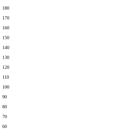
180
170
160
150
140
130
120
110
100
90
80
70
60