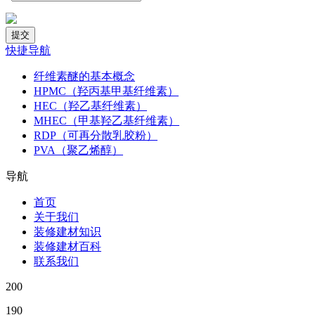
快捷导航
纤维素醚的基本概念
HPMC（羟丙基甲基纤维素）
HEC（羟乙基纤维素）
MHEC（甲基羟乙基纤维素）
RDP（可再分散乳胶粉）
PVA（聚乙烯醇）
导航
首页
关于我们
装修建材知识
装修建材百科
联系我们
200
190