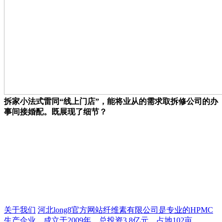
拆家小法式雷同“线上门店”，能将业从的需求取拆修公司的办
事间接婚配。既展现了细节？
关于我们
河北long8官方网站纤维素有限公司是专业的HPMC
生产企业，成立于2009年，总投资3.8亿元，占地102亩...