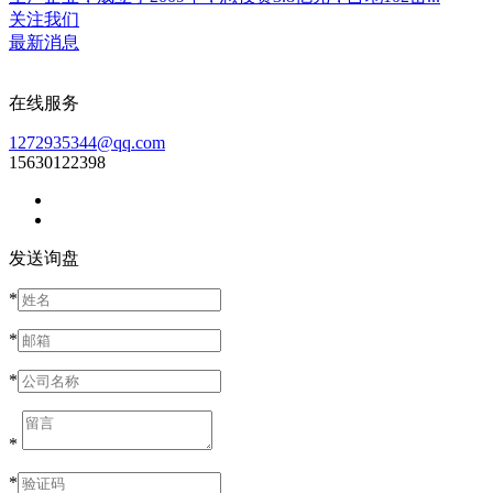
关注我们
最新消息
在线服务
1272935344@qq.com
15630122398
发送询盘
*
*
*
*
*