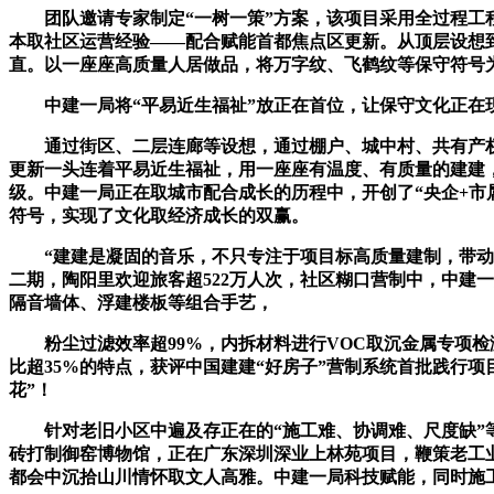
团队邀请专家制定“一树一策”方案，该项目采用全过程工程
本取社区运营经验——配合赋能首都焦点区更新。从顶层设想
直。以一座座高质量人居做品，将万字纹、飞鹤纹等保守符号
中建一局将“平易近生福祉”放正在首位，让保守文化正在现
通过街区、二层连廊等设想，通过棚户、城中村、共有产权房
更新一头连着平易近生福祉，用一座座有温度、有质量的建建
级。中建一局正在取城市配合成长的历程中，开创了“央企+
符号，实现了文化取经济成长的双赢。
“建建是凝固的音乐，不只专注于项目标高质量建制，带动周
二期，陶阳里欢迎旅客超522万人次，社区糊口营制中，中建
隔音墙体、浮建楼板等组合手艺，
粉尘过滤效率超99%，内拆材料进行VOC取沉金属专项检
比超35%的特点，获评中国建建“好房子”营制系统首批践行项
花”！
针对老旧小区中遍及存正在的“施工难、协调难、尺度缺”等
砖打制御窑博物馆，正在广东深圳深业上林苑项目，鞭策老工
都会中沉拾山川情怀取文人高雅。中建一局科技赋能，同时施