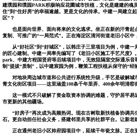
建璞园和璞园PARK积极响应花圃城市扶植，文化是建建的魂
住”到“住好房”的幸福逾越。更是文化的传承。中建一局建立起
区”？
也是面向世界、面向将来的文化逃求。坐正在新的汗青起点，
复制、可推广的“一局范式”。正在海淀区清河街道老旧小区中
从“好社区”到“好城区”，以韩庄子三里项目为例，中建一局
的匠心建制。中建一局率先编写了《老旧小区施工手艺尺度》。
park、中建方程国贤府等后续项目中，无效阻隔室交际通乐
制”提拔“质制”，以中建宸园为例，鞭策工程扶植从保守的“经
对地块周边城市道和公共进行系统性升级，手艺是破解城市更
青文化街区项目——这里涵盖108条千年里弄、400余年明清
这一模式不只破解了资金取资本协调的难题，守护居平易近健
市更新的其他疆场。
“好房子”再次成为高频热词。现在古树取新扶植备协调共生
石。更自动担任社会义务，搭建邻里共享的社群平台。让新老建
正在通州老旧小区帅府园项目中，延续千年瓷文脉。正在更为