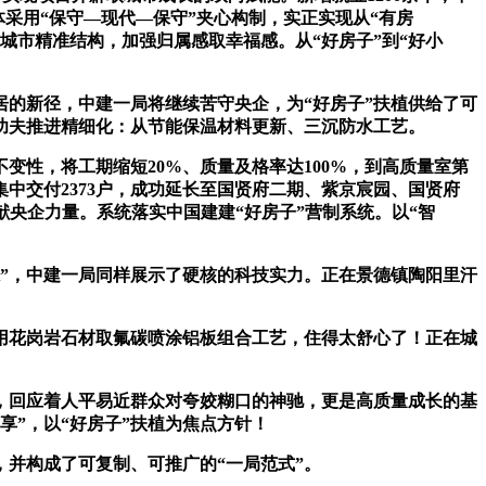
采用“保守—现代—保守”夹心构制，实正实现从“有房
座城市精准结构，加强归属感取幸福感。从“好房子”到“好小
的新径，中建一局将继续苦守央企，为“好房子”扶植供给了可
”功夫推进精细化：从节能保温材料更新、三沉防水工艺。
变性，将工期缩短20%、质量及格率达100%，到高质量室第
中交付2373户，成功延长至国贤府二期、紫京宸园、国贤府
献央企力量。系统落实中国建建“好房子”营制系统。以“智
”，中建一局同样展示了硬核的科技实力。正在景德镇陶阳里汗
用花岗岩石材取氟碳喷涂铝板组合工艺，住得太舒心了！正在城
，回应着人平易近群众对夸姣糊口的神驰，更是高质量成长的基
”，以“好房子”扶植为焦点方针！
并构成了可复制、可推广的“一局范式”。