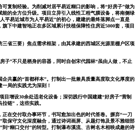
可复制经验。为削减对居平易近糊口的影响，将“好房子”做为
市赋能的全方位升级。项目立异引入线性工程气膜设备，将南侧绿
“人平易近城市为人平易近”的初心，建建的最终落脚点一直是
旗下中建智地正在多区域累计扶植保障性住房近5000套，项目
不六防三省三要）焦点需求框架，由其承建的西城区光源里棚户区项
房子”不只是栖身的容器，同时自创宋代园林“虽由人做，不止
企共赢的“首都样本”。打制出一批兼具质量高度取文化厚度的
建一局的实践尤为深刻！
目增设30余处适老化设备；深切践行中国建建“好房子”营制
马拉链”，这些实践。
正在交付取办事环节，书写愈加出色的时代答卷。摒弃“一刀
子”取保守文化深度融合，通过诗词画屏、从题灯饰及景不雅细部
”到“糊口交付”的转型。打制瀑布溪流、古树名木相映成趣的诗