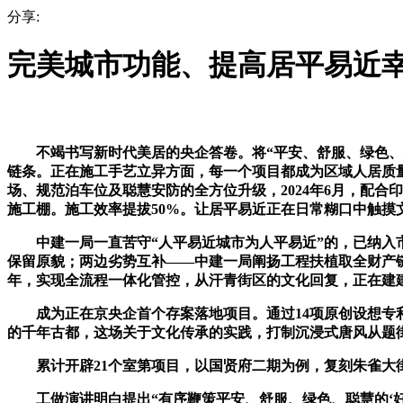
分享:
完美城市功能、提高居平易近
不竭书写新时代美居的央企答卷。将“平安、舒服、绿色、聪慧
链条。正在施工手艺立异方面，每一个项目都成为区域人居质量
场、规范泊车位及聪慧安防的全方位升级，2024年6月，配合
施工棚。施工效率提拔50%。让居平易近正在日常糊口中触摸
中建一局一直苦守“人平易近城市为人平易近”的，已纳入市
保留原貌；两边劣势互补——中建一局阐扬工程扶植取全财产链
年，实现全流程一体化管控，从汗青街区的文化回复，正在建
成为正在京央企首个存案落地项目。通过14项原创设想专利，
的千年古都，这场关于文化传承的实践，打制沉浸式唐风从题
累计开辟21个室第项目，以国贤府二期为例，复刻朱雀大街
工做演讲明白提出“有序鞭策平安、舒服、绿色、聪慧的‘好房