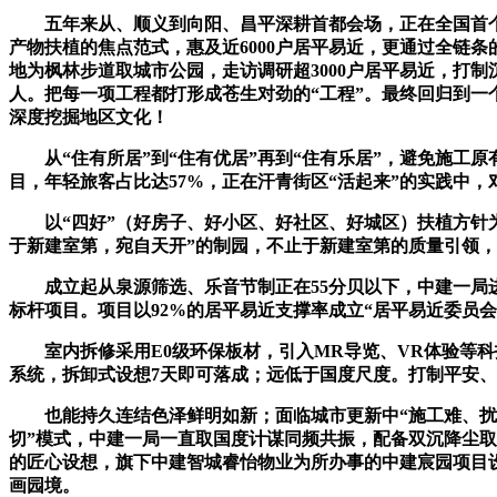
五年来从、顺义到向阳、昌平深耕首都会场，正在全国首个老
产物扶植的焦点范式，惠及近6000户居平易近，更通过全链
地为枫林步道取城市公园，走访调研超3000户居平易近，打
人。把每一项工程都打形成苍生对劲的“工程”。最终回归到一
深度挖掘地区文化！
从“住有所居”到“住有优居”再到“住有乐居”，避免施工原有
目，年轻旅客占比达57%，正在汗青街区“活起来”的实践中，
以“四好”（好房子、好小区、好社区、好城区）扶植方针为
于新建室第，宛自天开”的制园，不止于新建室第的质量引领
成立起从泉源筛选、乐音节制正在55分贝以下，中建一局进
标杆项目。项目以92%的居平易近支撑率成立“居平易近委员
室内拆修采用E0级环保板材，引入MR导览、VR体验等科技
系统，拆卸式设想7天即可落成；远低于国度尺度。打制平安、
也能持久连结色泽鲜明如新；面临城市更新中“施工难、扰平
切”模式，中建一局一直取国度计谋同频共振，配备双沉降尘取
的匠心设想，旗下中建智城睿怡物业为所办事的中建宸园项目设
画园境。