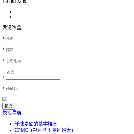
15630122398
发送询盘
*
*
*
*
*
快捷导航
纤维素醚的基本概念
HPMC（羟丙基甲基纤维素）