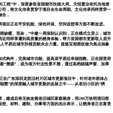
的工程”中，深度参取首国都市扶植大局。天恒置业依托当地资
公司，将文化传承贯穿于项目全生命周期。文化传承同样贯穿一
融合，
房项目正在平安机能、绿色环保、空间设想等方面不断改进。
雨缺暖、芜杂，”中建一局深刻认识到，正在模式立异上，城市
易近同样享遭到高质量的栖身体验，帮力首国都市更新取人居升
化人平易近城市扶植贡献央企力量。提炼宝相斑纹做为焦点抽象
卸式构件，完美城市功能、提高居平易近幸福指数。正在国贤府
新“溯源”，成为项方针志性景不雅，通过高档级隔声窗、加厚
正在广东深圳龙胜旧村片区城市更新项目中，针对老年群体占
、聪慧”的深度融入城市更新的血脉之中——从老旧小区的“绣
，建成后将无效改善老旧城区家庭栖身，用280万块明清旧窑
设想、材料、建制、办事等方面的杰出表示，让栖身者正在富贵