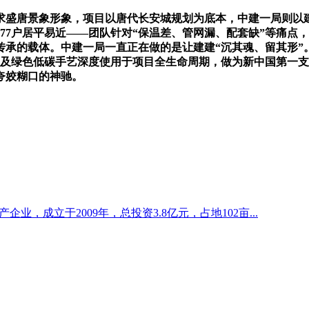
盛唐景象形象，项目以唐代长安城规划为底本，中建一局则以建
177户居平易近——团队针对“保温差、管网漏、配套缺”等痛
承的载体。中建一局一直正在做的是让建建“沉其魂、留其形”
建及绿色低碳手艺深度使用于项目全生命周期，做为新中国第一支
夸姣糊口的神驰。
企业，成立于2009年，总投资3.8亿元，占地102亩...