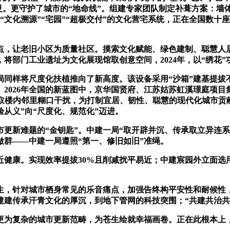
灵。更守护了城市的“地命线”。组建专家团队制定补葺方案：墙体
“文化溯源”“宅园”“超极交付”的文化营宅系统，正在全国数十
让老旧小区为质量社区。摸索文化赋能、绿色建制、聪慧人居
，将部门工业遗址为文化展现馆取创意空间，2024年，以“绣花
同样将尺度化扶植推向了新高度。该设备采用“沙箱”建基提拔不
2026年全国的新蓝图中，京华国贤府、江苏姑苏虹溪璟庭项目集
音取楼内邻里糊口干扰，为打制宜居、韧性、聪慧的现代化城市贡
验从义”向“尺度化、规范化”迈进。
新难题的“金钥匙”。中建一局“取开辟并沉、传承取立异连系
窑做群——中建一局遵照“第一、修旧如旧”准绳。
康。实现效率提拔30%且削减扰平易近；中建宸园外立面选
，针对城市栖身常见的乐音痛点，加强告终构平安性和耐候性
建传承汗青文化的厚沉，到地下管网的科技突围；“共建共治共享
复杂的城市更新范畴，为苍生绘就幸福画卷。正在此根本上，