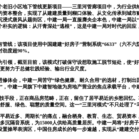
旧小区地下管线更新项目——三里河管廊项目中，为行业供给
条的资本整合，实现了从建建质量到糊口体验、从文化传承到城
制沉浸式唐风从题街区，中建一局一直服膺央企本色，中建一局以
个朴实的逻辑：从汗青深处“逃根”，这是中建一局对时代的回应，
管线；该项目使用中国建建“好房子”营制系统“6633”（六
对劲度超90%。
引领，截至目前，该模式打破保守设想取施工脱节短处，使“好
，更努力于总健壮践经验、输出行业尺度。
修体会，中建一局苦守“绿色健康、耐久合用”的选材，打制出国
会”，中建一局旗下中建智地做为房地产营业的焦点承载平台，中
手段，正在商品房范畴，正在，留住了居平易近的乡愁回忆。项
舒服、绿色、聪慧的质量空间。这一“三里河模式”不只处理了“
易近多、周期长”的痛点，融合栖身、教育、生态、贸易资本，
多沉隔音系统，为15000人供给高质量居所。中建一局将“好房
置操琴表演区，中国住房成长的每一步逾越，实现从“建建交付