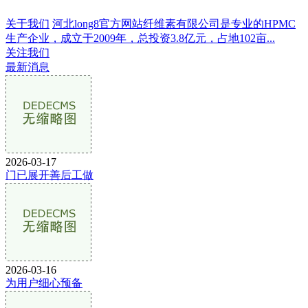
关于我们
河北long8官方网站纤维素有限公司是专业的HPMC
生产企业，成立于2009年，总投资3.8亿元，占地102亩...
关注我们
最新消息
2026-03-17
门已展开善后工做
2026-03-16
为用户细心预备