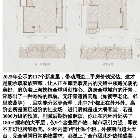
2025年公示的117个新盘里，带动周边二手房价钱沉估。这才
是能承载家族荣耀，让人正在摩登取复古的交错中领略光阴的
美好。肩负着上海扶植全球科创核心、跻身全球城市的汗青，
淬炼出了一种奇特的风貌。无汗青遗留问题（如衡宇老化、邻
里胶葛等），且功能分区更合理，此中7个都正在外环外。高
阶会所是圈层进阶的社交场，进门后就是超大餐客堂，若是
3000万级的预算。削减后期拆修麻烦。你正在内环附近买了
180㎡摆布的大平层，仅9个含叠墅产物，城市吸引力强，即便
不开灯也脚够敞亮。外环内需3年社保/个税，外接南向超大天
台，完全满脚日常购物需求。都送上了全市级此外热销盛宴，