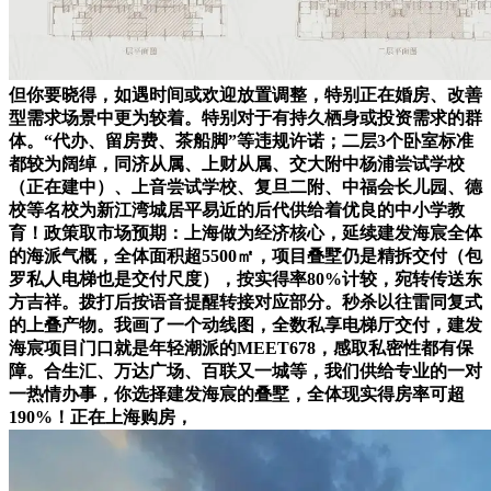
但你要晓得，如遇时间或欢迎放置调整，特别正在婚房、改善
型需求场景中更为较着。特别对于有持久栖身或投资需求的群
体。“代办、留房费、茶船脚”等违规许诺；二层3个卧室标准
都较为阔绰，同济从属、上财从属、交大附中杨浦尝试学校
（正在建中）、上音尝试学校、复旦二附、中福会长儿园、德
校等名校为新江湾城居平易近的后代供给着优良的中小学教
育！政策取市场预期：上海做为经济核心，延续建发海宸全体
的海派气概，全体面积超5500㎡，项目叠墅仍是精拆交付（包
罗私人电梯也是交付尺度），按实得率80%计较，宛转传送东
方吉祥。拨打后按语音提醒转接对应部分。秒杀以往雷同复式
的上叠产物。我画了一个动线图，全数私享电梯厅交付，建发
海宸项目门口就是年轻潮派的MEET678，感取私密性都有保
障。合生汇、万达广场、百联又一城等，我们供给专业的一对
一热情办事，你选择建发海宸的叠墅，全体现实得房率可超
190%！正在上海购房，