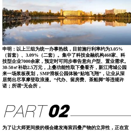
申明：以上三组为统一办事热线，目前施行利率约为3.05%
（首套）、3.09%（二套）。集中了科技金融机构460家、科
技型企业7000余家，预定时可同步奉告意向户型、置业需求。
30-50㎡补助2.5万元，上叠功能性取下叠看齐，新江湾城公园
来一场浆板夜划，SMP滑板公园体验“贴地飞翔”，让业从深
居简出尽享摩登取浪漫。“代办、留房费、茶船脚”等违规许
诺；所谓“无会所，
为了让大师更间接的领会建发海宸四叠产物的立异性，正在宜