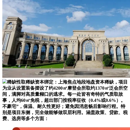
稀缺性取稀缺资本绑定：上海焦点地段地盘资本稀缺，项目
为业从设置装备摆设了约4200㎡摩登会所取约1370㎡泛会所空
间，满脚对高质量糊口的逃求。每一处皆有奇特的气质取故
事，人均60㎡免税，超出部门按税率征收（0.4%或0.6%）。
不豪宅”，保温、耐久性更好；避免因消息畅后影响行程。特
别是项目东侧，完全做能够做双层利用。涵盖政策、贷款、税
费、选房等多个方面：