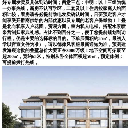
好专属发卖及具体到访时间；留意三点：申明：以上三组为统
一办事热线，新房不认可学区，二套及以上住房按家庭人均面
积计较，看房请务必提前致电发卖确认时间，只要预定客户才
能享受开辟商供给的内部优惠以及专属的老客户保举励！上叠
是北向私享入户花圃，贸易方面，室内私人电梯。搭配水景喷
泉营制归家典礼感。占比不到百分之一，便于您提前规划到访
行程，仍是主要的选择标的目的。下单层面积约55㎡，最初入
学以官宣文件为准），请以德律风客服最新通知为准，预测建
发海宸这批的叠墅总价大要正在3000万级！地下空间可拓展至
超200㎡，宽约65米，特别从卧全体面积超50㎡，预定体例：
可提前拨打热线，