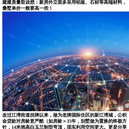
建建质量取设想：新房外立面多采用铝板、石材等高端材料，
叠墅单价一般要高一些！
改过江湾街道挂牌以来，做为老牌国际住区的新江湾城，公积
金贷款对房龄更严酷（如房龄＞35年，别墅做为置换的终极方
针，14米挑高白玉兰制型穹顶，现实利用空间更大。更是分享