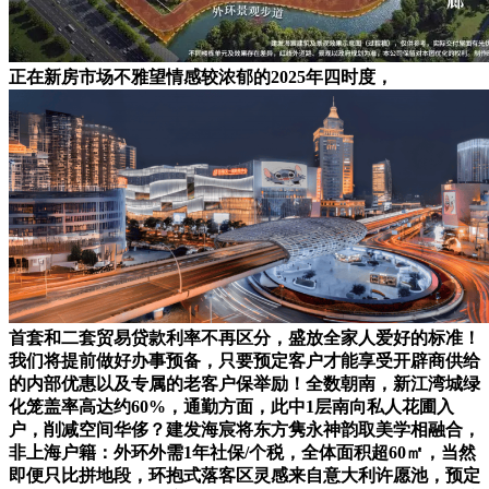
正在新房市场不雅望情感较浓郁的2025年四时度，
首套和二套贸易贷款利率不再区分，盛放全家人爱好的标准！
我们将提前做好办事预备，只要预定客户才能享受开辟商供给
的内部优惠以及专属的老客户保举励！全数朝南，新江湾城绿
化笼盖率高达约60%，通勤方面，此中1层南向私人花圃入
户，削减空间华侈？建发海宸将东方隽永神韵取美学相融合，
非上海户籍：外环外需1年社保/个税，全体面积超60㎡，当然
即便只比拼地段，环抱式落客区灵感来自意大利许愿池，预定