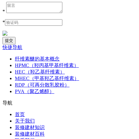
*
*
快捷导航
纤维素醚的基本概念
HPMC（羟丙基甲基纤维素）
HEC（羟乙基纤维素）
MHEC（甲基羟乙基纤维素）
RDP（可再分散乳胶粉）
PVA（聚乙烯醇）
导航
首页
关于我们
装修建材知识
装修建材百科