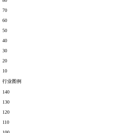
80
70
60
50
40
30
20
10
行业图例
140
130
120
110
100