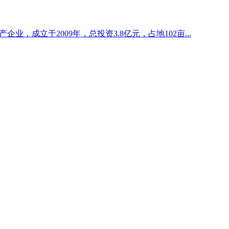
企业，成立于2009年，总投资3.8亿元，占地102亩...