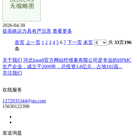
2026-04-30
提高铁运力具有严沉意
查看更多
首页
上一页
1
2
3
4
5
6
7
下一页
末页
共
33
页
196
条
关于我们
河北long8官方网站纤维素有限公司是专业的HPMC
生产企业，成立于2009年，总投资3.8亿元，占地102亩...
关注我们
在线服务
1272935344@qq.com
15630122398
发送询盘