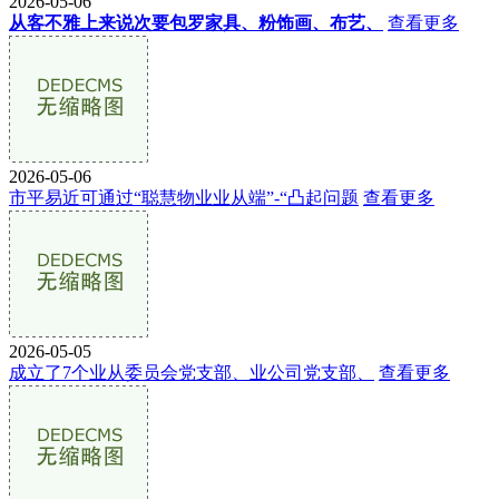
2026-05-06
从客不雅上来说次要包罗家具、粉饰画、布艺、
查看更多
2026-05-06
市平易近可通过“聪慧物业业从端”-“凸起问题
查看更多
2026-05-05
成立了7个业从委员会党支部、业公司党支部、
查看更多