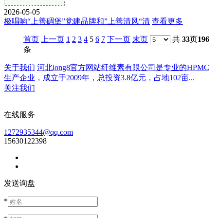
2026-05-05
极唱响“上善碉堡”党建品牌和”上善清风“清
查看更多
首页
上一页
1
2
3
4
5
6
7
下一页
末页
共
33
页
196
条
关于我们
河北long8官方网站纤维素有限公司是专业的HPMC
生产企业，成立于2009年，总投资3.8亿元，占地102亩...
关注我们
在线服务
1272935344@qq.com
15630122398
发送询盘
*