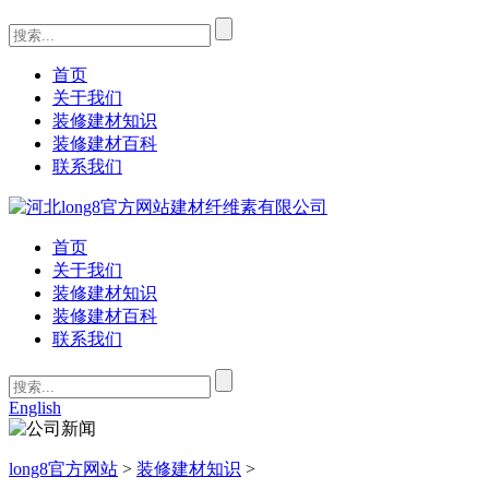
首页
关于我们
装修建材知识
装修建材百科
联系我们
首页
关于我们
装修建材知识
装修建材百科
联系我们
English
long8官方网站
>
装修建材知识
>