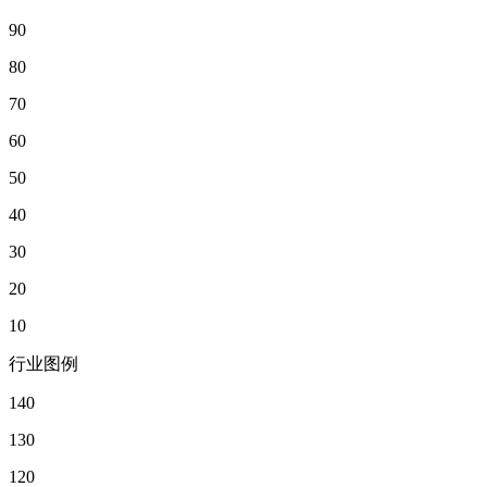
90
80
70
60
50
40
30
20
10
行业图例
140
130
120