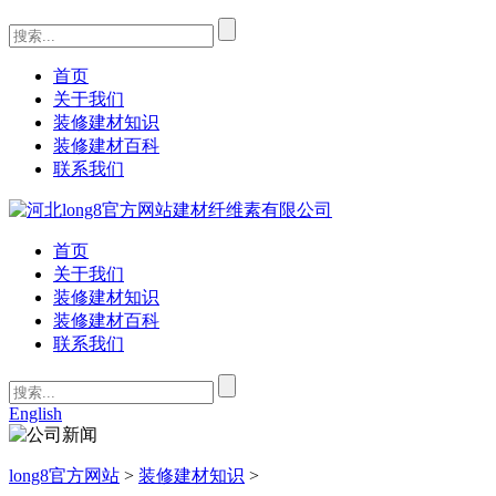
首页
关于我们
装修建材知识
装修建材百科
联系我们
首页
关于我们
装修建材知识
装修建材百科
联系我们
English
long8官方网站
>
装修建材知识
>