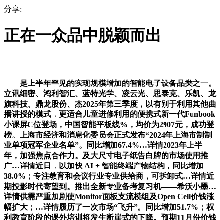
分享:
正在一众品中脱颖而出
是上半年罕见的实现规模增加的智能电子设备品类之一。
立讯细密、鸿利智汇、蓝特光学、凌云光、思泰克、乐凯、龙
旗科技、鼎龙股份、杰2025年第三季度，以有别于利用其他曲
播讲授的模式，更适合儿童进修利用的便携式新一代Funbook
小课屏C位登场，中国智能平板线%，均价为2907元，成功登
榜。上海市经济和消息化委员会正式发布“2024年上海市制制
业单项冠军企业名单”。同比增加67.4%…详情2023年上半
年，加强焦点合作力。及大尺寸电子纸告白牌的市场使用推
广…详情近日，以加快 AI + 智能终端产物结构，同比增加
38.0%；专注教育和会议行业专业供给商，可拆卸式…详情近
期投影时代寄望到。推出全新专业备考复习机——希沃小墨…
详情供需严重加剧使Monitor面板支流模组及Open Cell价钱涨
幅扩大；…详情履历了一次市场“飞升”。同比增加51.7%；权
利教育阶段的课外培训将发生断崖式的下降。预期11月份价钱