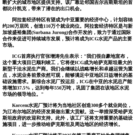
断扩大的城市地区提供支持。该厂靠近邻国吉尔吉斯斯坦的首
都比什凯克，带来了潜在的出口机会。
阿拉套经济特区有望成为中亚重要的经济中心，计划容纳
约200万居民，创造110万个就业岗位。阿拉套经济特区是与新
加坡盛裕集团(Surbana Jurong)合作开发的，致力于通过国际
合作来促进可持续城市发展，预计将成为ICG水泥产品的主要
市场。
ICG首席执行官张增涛先生表示："我们很自豪地宣布，
这个重大项目已顺利竣工，它将使ICG成为哈萨克斯坦最大的
新型干法水泥生产商。我们会继续以战略增长和卓越运营为重
点，水泥业务前景依然可观，能够满足中亚地区日益增长的基
础设施需求。新综合水泥厂投运后，ICG在中亚的水泥总产能
将增加37.5%，达到每年550万吨，巩固了集团在该地区水泥
市场的领导地位。"
Korcem水泥厂预计将为当地社区创造300多个就业岗位，
为江布尔地区的经济发展做出重大贡献。这一举措深受哈萨克
斯坦政府的欢迎和支持。此外，该工厂还将支持重要的基础设
施项目，进一步推动哈萨克斯坦及周边地区的经济增长。