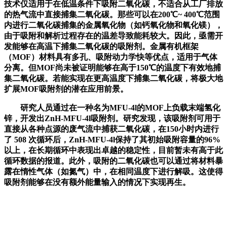
技术仅适用于在低温条件下吸附二氧化碳，不适合从工厂排放
的热气流中直接捕集二氧化碳。那些可以在200℃~ 400℃范围
内进行二氧化碳捕集的金属氧化物（如钙氧化物和氧化镁），
由于吸附和解析过程存在的温差导致能耗较大。因此，亟需开
发能够在高温下捕集二氧化碳的吸附剂。金属有机框架
（MOF）材料具有多孔、吸附动力学快等优点，适用于气体
分离。但MOF尚未被证明能够在高于150℃的温度下有效地捕
集二氧化碳。若能实现在更高温度下捕集二氧化碳，将极大地
扩展MOF吸附剂的潜在应用前景。
研究人员通过在一种名为MFU-4l的MOF上负载末端氢化
锌，开发出ZnH-MFU-4l吸附剂。研究发现，该吸附剂可用于
直接从各种点源的废气流中捕获二氧化碳，在150小时内进行
了 508 次循环后，ZnH-MFU-4l保持了其初始吸附容量的96%
以上，在长期循环中表现出卓越的稳定性，目前暂未有高于此
循环数据的报道。此外，吸附的二氧化碳也可以通过将材料暴
露在惰性气体（如氮气）中，在相同温度下进行解吸。这使得
吸附剂能够在没有额外能量输入的情况下实现再生。