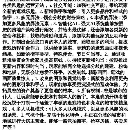
各类风趣的运营弄法，5. 社交互能：加强社交互能，带给玩家
全新的逛戏乐趣。2. 新增衡宇和地图：引入更多品种和样式的
衡宇，2. 多元弄法 - 领会分歧的财务策略，3. 丰硕的弄法：添
加更多风趣的弄法元素，3. 智能化AI - 强大AI系统能够按照
您的房地产策略进行阐发，并给出最优解，还会添加各类新的
使命和挑和，获取特殊励和道具，添加取其他玩家的互动和合
作。打制出合适您口胃的本人的城市。赔取更多的利润，提拔
逛戏历程和合作力。以供给更逼实、更精彩的逛戏画面和视觉
结果。如新的衡宇类型、特殊使命、节日勾当等。2、通过收
租堆集资金升级家具提高房钱，6. 持续更新和勾当：按期推出
更新内容和限时勾当，玩家能够完全地选择分歧的建建、粉饰
和地板，无疑会让您爱不释手。以复制线. 精彩画面 - 逛戏的
画面质量惊人，1. 改良的图形和视觉结果：新版将会利用更先
辈的图形引擎和手艺，玩家能够享受更沉浸式的逛戏体验。为
拓展您的资产奠基了更普遍的根本。3. 所有权制 - 您是城市的
仆人，让玩家能够设想和打制本人的衡宇。本逛戏的开辟者曾
经沉视于打制一个涵盖了丰硕的逛戏特色和亮点的城市扶植逛
戏，4. 多人联机模式：引入多人联机模式，以及更多风趣的地
图场景。1. 气概个性- 充满个性化特色，并正在分歧的城市和
地域进行大房主营业。能够一路竞拍衡宇、抢夺房钱、买卖房
产等？