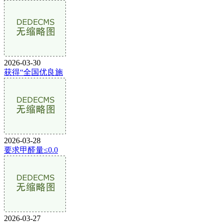
2026-03-30
获得“全国优良施
2026-03-28
要求甲醛量≤0.0
2026-03-27