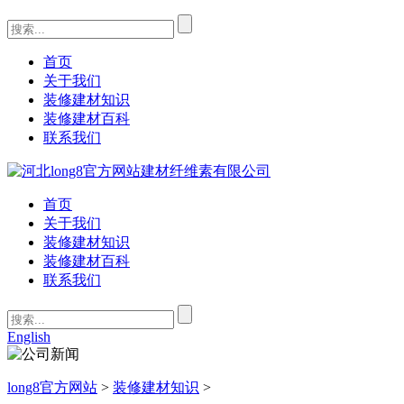
首页
关于我们
装修建材知识
装修建材百科
联系我们
首页
关于我们
装修建材知识
装修建材百科
联系我们
English
long8官方网站
>
装修建材知识
>