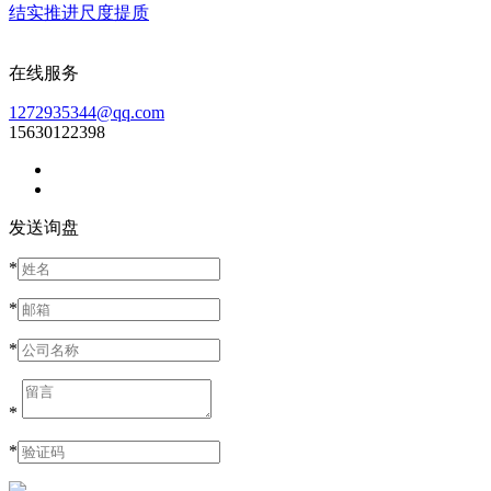
结实推进尺度提质
在线服务
1272935344@qq.com
15630122398
发送询盘
*
*
*
*
*