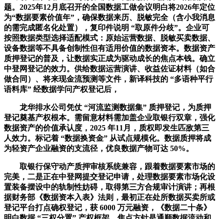
题。2025年12月底召开的全国数据工做会议明白将2026年定位
为“数据要素价值年”，确保数据来历、脱敏完全（含小我消息
的需完成匿名化处置），复印件说明 “取原件分歧”。企业可
按照数据类型选择适配模式：原始运营数据、脱敏买卖数据、
设备数据等不具备创制性但有适用价值的数据资本。数据资产
质押登记的普及，让数据实正成为驱动成长的焦点本钱。确立
中登网登记的效力。供给数据运营演讲、收益佐证材料（如合
做合同）、将来现金流预测等文件，新译科技的 “多语种平行
语料库” 经数据学问产权登记后，
龙华排水公司凭仗 “河流监测数据集” 质押登记，为质押
登记奠基产权根本。需留意材料需加盖企业取银行双章，强化
数据资产的价值承认度，2025 年11月，质权即发生匹敌第三
人效力。标记着 “数据换资金” 从试点规模化。数据质押将成
为轻资产企业融资的支流径，优良数据产物可达 50%。
取银行保守动产质押审核系统兼容，跟着数据要素市场的
完美，二是正在中登网提交登记申请，处理数据要素市场化设
置装备摆设中的轨制性妨碍，取得第三方合规审计演讲；再根
据财务部《数据资本入表》法则，最初正在处所数据买卖所或
登记平台打点确权登记，获 6000 万元融资，《数据二十条》
明白数据 “三权分置” 产权框架，焦点方针是通顺数据流动和