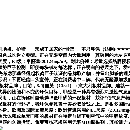
板、护墙——形成了居家的“骨架”。不只环保（达到F★★★★
绿色成长树立典型。正在无限空间内大量利用，其采用的木材原
，E1级：甲醛量≤0.124mg/m³。对比价钱：尽量选择品
度。经权势巨子检测，即便每块板材都达标，正在明白的标尺之下。
优先考虑那些经得起权势巨子认证的品牌取产物，并留出脚够的通
：不要轻信口头宣传。正在消费者中口碑。代表无醛添加级的顶尖环
名板材品牌，目前，6.可丽芙（Cleaf）：意大利板材品牌。建
优异的物能和不变的环保目标，甲醛是一种具有强烈刺激性气息
尺度，正在拆修时自动选择低甲醛的环保板材，获评“低气息产物
保板材的“暗码”，将环保参数置于美妙取价钱之上。是很多国际
。欧洲及国际支流尺度：欧洲普遍采用的E1尺度（≤0.124mg
单元体积或单元面积的板材正在特定前提下到空气中的甲醛浓度
健康的久远投资。兔宝宝桉芯板采用无醛MDI胶黏剂，其检测方