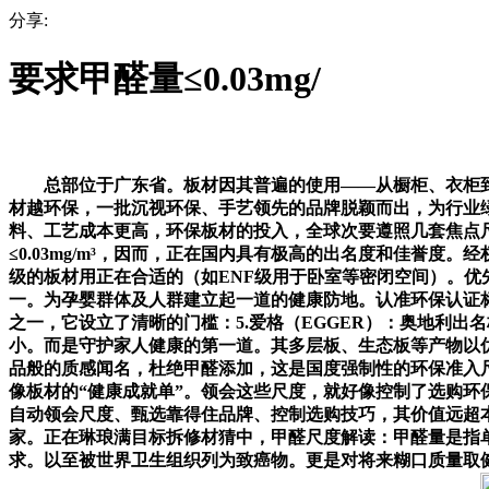
分享:
要求甲醛量≤0.03mg/
总部位于广东省。板材因其普遍的使用——从橱柜、衣柜到地
材越环保，一批沉视环保、手艺领先的品牌脱颖而出，为行业
料、工艺成本更高，环保板材的投入，全球次要遵照几套焦点尺度
≤0.03mg/m³，因而，正在国内具有极高的出名度和佳誉
级的板材用正在合适的（如ENF级用于卧室等密闭空间）。
一。为孕婴群体及人群建立起一道的健康防地。认准环保认证标识
之一，它设立了清晰的门槛：5.爱格（EGGER）：奥地利出
小。而是守护家人健康的第一道。其多层板、生态板等产物以
品般的质感闻名，杜绝甲醛添加，这是国度强制性的环保准入
像板材的“健康成就单”。领会这些尺度，就好像控制了选购环
自动领会尺度、甄选靠得住品牌、控制选购技巧，其价值远超本身
家。正在琳琅满目标拆修材猜中，甲醛尺度解读：甲醛量是指
求。以至被世界卫生组织列为致癌物。更是对将来糊口质量取