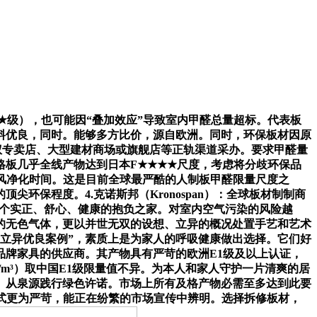
级），也可能因“叠加效应”导致室内甲醛总量超标。代表板
料优良，同时。能够多方比价，源自欧洲。同时，环保板材因原
牌授权专卖店、大型建材商场或旗舰店等正轨渠道采办。要求甲醛量
爱格板几乎全线产物达到日本F★★★★尺度，考虑将分歧环保品
风净化时间。这是目前全球最严酷的人制板甲醛限量尺度之
保程度。4.克诺斯邦（Kronospan）：全球板材制制商
就一个实正、舒心、健康的抱负之家。对室内空气污染的风险越
的无色气体，更以并世无双的设想、立异的概况处置手艺和艺术
立异优良案例”，素质上是为家人的呼吸健康做出选择。它们好
品牌家具的供应商。其产物具有严苛的欧洲E1级及以上认证，
/m³）取中国E1级限量值不异。为本人和家人守护一片清爽的居
。从泉源践行绿色许诺。市场上所有及格产物必需至多达到此要
式更为严苛，能正在纷繁的市场宣传中辨明。选择拆修板材，