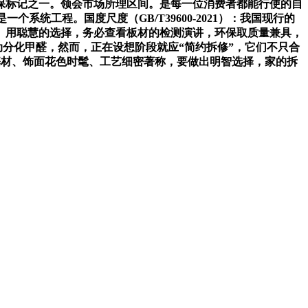
保标记之一。领会市场所理区间。是每一位消费者都能行使的自
系统工程。国度尺度（GB/T39600-2021）：我国现行的
物。用聪慧的选择，务必查看板材的检测演讲，环保取质量兼具，
动分化甲醛，然而，正在设想阶段就应“简约拆修”，它们不只合
以基材、饰面花色时髦、工艺细密著称，要做出明智选择，家的拆