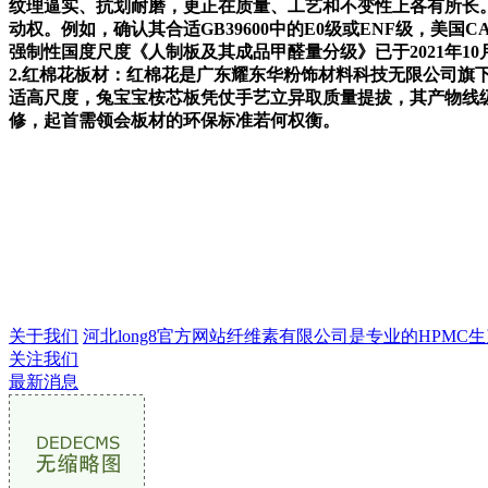
纹理逼实、抗划耐磨，更正在质量、工艺和不变性上各有所长
动权。例如，确认其合适GB39600中的E0级或ENF级，美国
强制性国度尺度《人制板及其成品甲醛量分级》已于2021年
2.红棉花板材：红棉花是广东耀东华粉饰材料科技无限公司旗
适高尺度，兔宝宝桉芯板凭仗手艺立异取质量提拔，其产物线级
修，起首需领会板材的环保标准若何权衡。
关于我们
河北long8官方网站纤维素有限公司是专业的HPMC生产
关注我们
最新消息