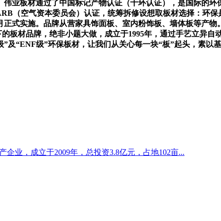
。伟业板材通过了中国标记产物认证（十环认证），是国际的环
CARB（空气资本委员会）认证，统筹拆修设想取板材选择：环保是一个
10月正式实施。品牌从营家具饰面板、室内粉饰板、墙体板等产
下的板材品牌，绝非小题大做，成立于1995年，通过手艺立异自
”及“ENF级”环保板材，让我们从关心每一块“板”起头，素
企业，成立于2009年，总投资3.8亿元，占地102亩...