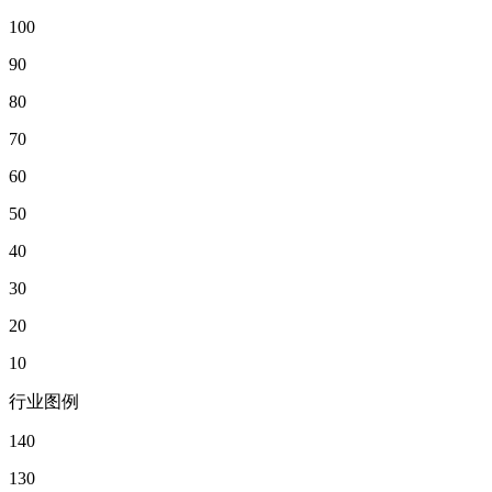
100
90
80
70
60
50
40
30
20
10
行业图例
140
130