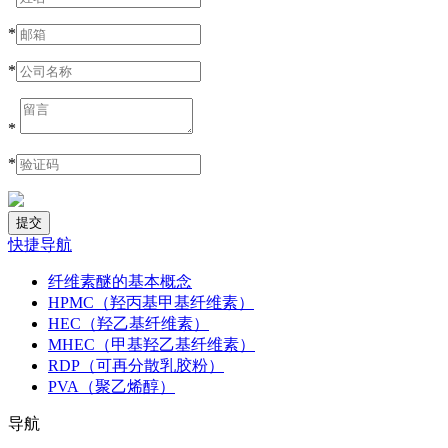
*
*
*
*
快捷导航
纤维素醚的基本概念
HPMC（羟丙基甲基纤维素）
HEC（羟乙基纤维素）
MHEC（甲基羟乙基纤维素）
RDP（可再分散乳胶粉）
PVA（聚乙烯醇）
导航