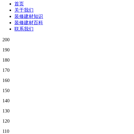
首页
关于我们
装修建材知识
装修建材百科
联系我们
200
190
180
170
160
150
140
130
120
110