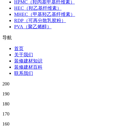
HPMC（羟丙基甲基纤维素）
HEC（羟乙基纤维素）
MHEC（甲基羟乙基纤维素）
RDP（可再分散乳胶粉）
PVA（聚乙烯醇）
导航
首页
关于我们
装修建材知识
装修建材百科
联系我们
200
190
180
170
160