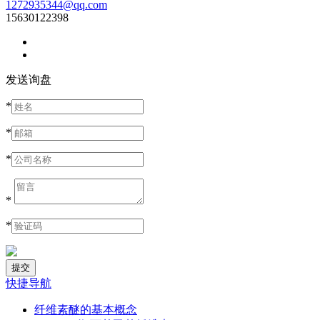
1272935344@qq.com
15630122398
发送询盘
*
*
*
*
*
快捷导航
纤维素醚的基本概念