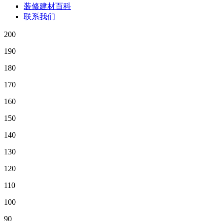
装修建材百科
联系我们
200
190
180
170
160
150
140
130
120
110
100
90