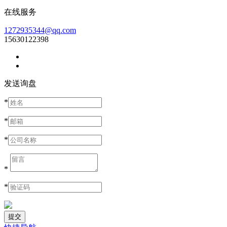
在线服务
1272935344@qq.com
15630122398
发送询盘
*
*
*
*
*