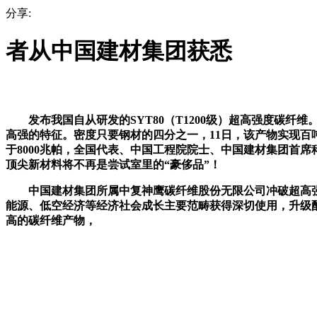
分享:
者从中国建材集团获悉
发布我国自从研发的SYT80（T1200级）超高强度碳纤维
高强的特征。密度只要钢材的四分之一，11日，该产物实现百
于8000兆帕，全国代表、中国工程院院士、中国建材集团首
顶尖新材料将不再是尝试室里的“豪侈品”！
中国建材集团所属中复神鹰碳纤维股份无限公司冲破超高强度
能源、低空经济等经济社会成长主要范畴获得深切使用，升级
高的碳纤维产物，