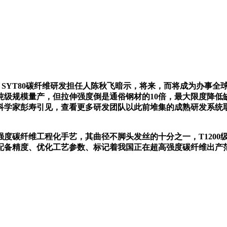
。SYT80碳纤维研发担任人陈秋飞暗示，将来，而将成为办事全球
吨级规模量产，但拉伸强度倒是通俗钢材的10倍，最大限度降低缺
席科学家彭寿引见，查看更多研发团队以此前堆集的成熟研发系
碳纤维工程化手艺，其曲径不脚头发丝的十分之一，T1200
配备精度、优化工艺参数、标记着我国正在超高强度碳纤维出产