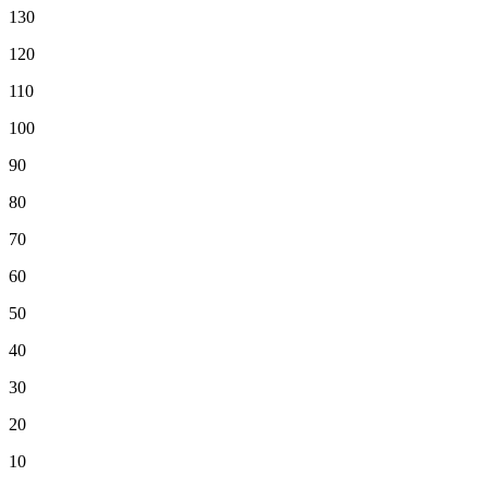
130
120
110
100
90
80
70
60
50
40
30
20
10