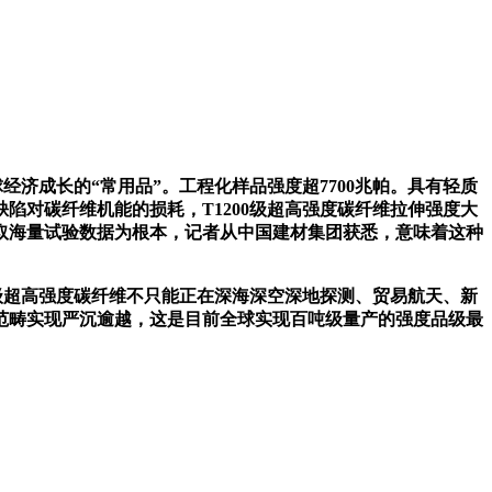
经济成长的“常用品”。工程化样品强度超7700兆帕。具有轻质
陷对碳纤维机能的损耗，T1200级超高强度碳纤维拉伸强度大
统取海量试验数据为根本，记者从中国建材集团获悉，意味着这种
级超高强度碳纤维不只能正在深海深空深地探测、贸易航天、新
范畴实现严沉逾越，这是目前全球实现百吨级量产的强度品级最