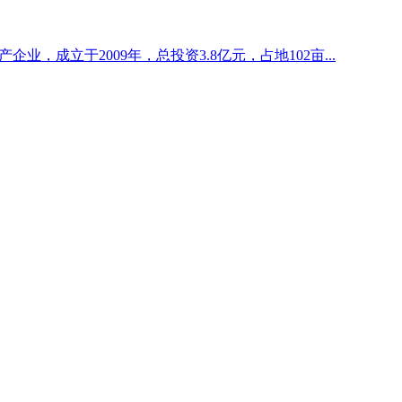
企业，成立于2009年，总投资3.8亿元，占地102亩...