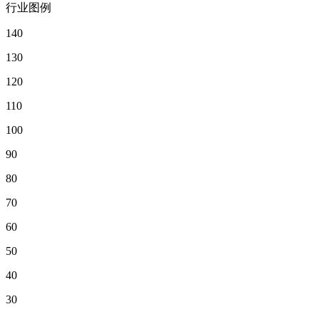
行业图例
140
130
120
110
100
90
80
70
60
50
40
30