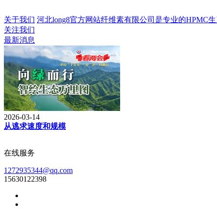
关于我们
河北long8官方网站纤维素有限公司是专业的HPMC生产
关注我们
最新消息
2026-03-14
从逃求速度和规模
在线服务
1272935344@qq.com
15630122398