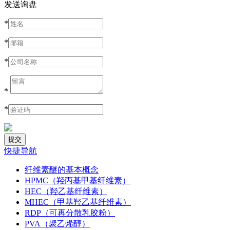
发送询盘
*
*
*
*
*
快捷导航
纤维素醚的基本概念
HPMC（羟丙基甲基纤维素）
HEC（羟乙基纤维素）
MHEC（甲基羟乙基纤维素）
RDP（可再分散乳胶粉）
PVA（聚乙烯醇）