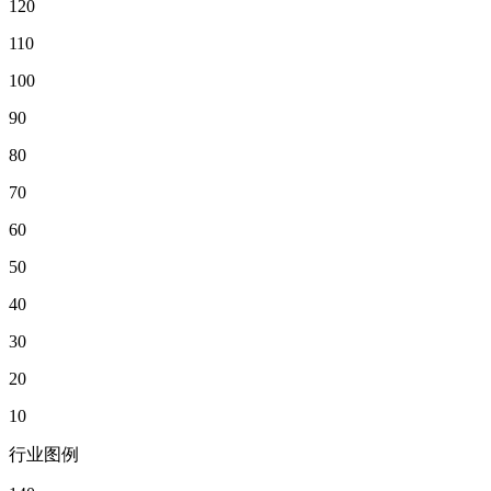
120
110
100
90
80
70
60
50
40
30
20
10
行业图例