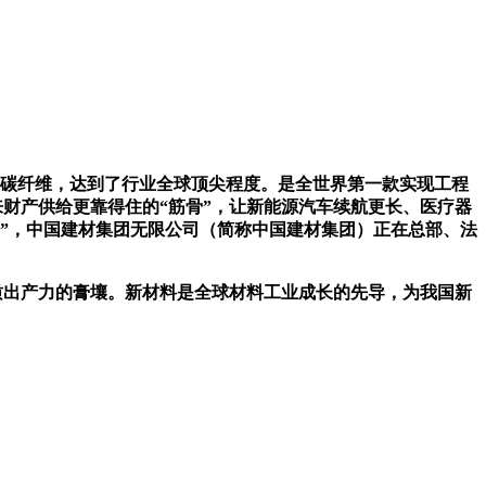
的碳纤维，达到了行业全球顶尖程度。是全世界第一款实现工程
来财产供给更靠得住的“筋骨”，让新能源汽车续航更长、医疗器
品”，中国建材集团无限公司（简称中国建材集团）正在总部、法
新质出产力的膏壤。新材料是全球材料工业成长的先导，为我国新