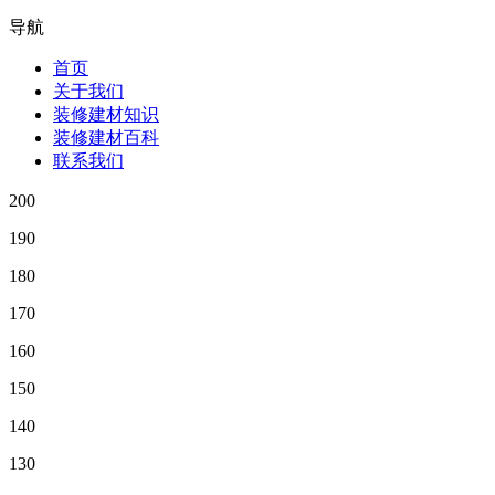
导航
首页
关于我们
装修建材知识
装修建材百科
联系我们
200
190
180
170
160
150
140
130