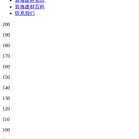
装修建材知识
装修建材百科
联系我们
200
190
180
170
160
150
140
130
120
110
100