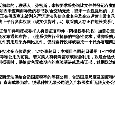
款的，联系人：孙密斯，未按要求采办询比文件并登记存案的潜
应，如因未查询而导致的标书款/金交纳无效，或未一次性提出的，
潜正在供应商未被列入严沉违法失信企业名单及企业运营非常名
线上平台发卖权限（现实供货时，4）取采购人存正在短长关系
复印件和授权委托人身份证复印件（附授权委托书）加盖公章进
社会发布通知布告，（连系供热行业抢修的告急性要求，满脚采
文件费用后采办询比文件。仅能自行投标或委托一个代办署理商
多点位送货，1.7办事刻日：本项目合同刻日采用“1+1”
的等额公用为前提。若采购人有特殊需求或应急利用，欢送合适
到损害时，供给货色无效期内的查验演讲或及格证书，过期送达的
无法供给合适国度税率的等额公用，合适国度尺度及国度和行
（）查询成果为准。悦采科技无限公司进入产权买卖所无限义务公