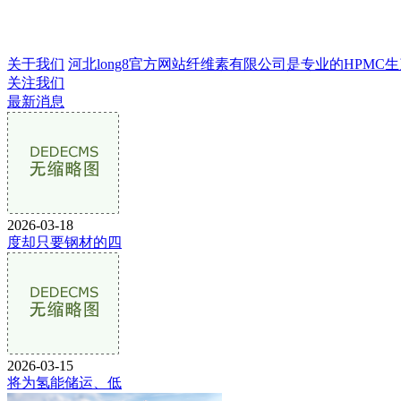
关于我们
河北long8官方网站纤维素有限公司是专业的HPMC生产
关注我们
最新消息
2026-03-18
度却只要钢材的四
2026-03-15
将为氢能储运、低