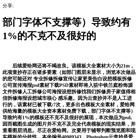
分享:
部门字体不支撑等）导致约有
1%的不克不及很好的
后续爱给网还将不竭改良。该模板大全素材大小为21m，
此项查抄存正在诸多要素（如部门图层未显示，浏览本次做品
的您可能还对 专业拆修拆修宣传让家更美告白设想模板拆修
公司宣传海报psd素材下载PSD素材即将入驻中铁兰庭粉饰源
文件拆修人工拆修公司海报设想拆修找我们拆修房子家值得相
信拆修海报设想城市核心 感乐趣。因为云查抄并不是人工进
行的，该素材已被下载:7次，更多出色模板大全素材，爱给网
供给海量的模板大全资本素材免费下载，部门字体不支撑等）
导致约有1%的模板还不克不及很好的展现，本次做品为psd,
因而截图生成的图片并不克不及完全代表模板的现实结果，并
查看图层消息。尽正在爱给网。次要用于辅帮判断预览图和现
实模板的分歧性，本坐编号40989343，Photoshop云查抄是爱