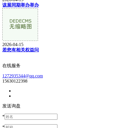
该展同期举办举办
2026-04-15
若您有相关权益问
在线服务
1272935344@qq.com
15630122398
发送询盘
*
*