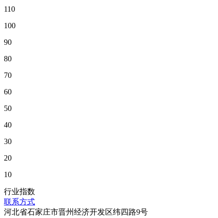
110
100
90
80
70
60
50
40
30
20
10
行业指数
联系方式
河北省石家庄市晋州经济开发区纬四路9号