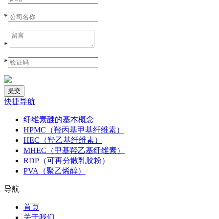
*
*
*
快捷导航
纤维素醚的基本概念
HPMC（羟丙基甲基纤维素）
HEC（羟乙基纤维素）
MHEC（甲基羟乙基纤维素）
RDP（可再分散乳胶粉）
PVA（聚乙烯醇）
导航
首页
关于我们