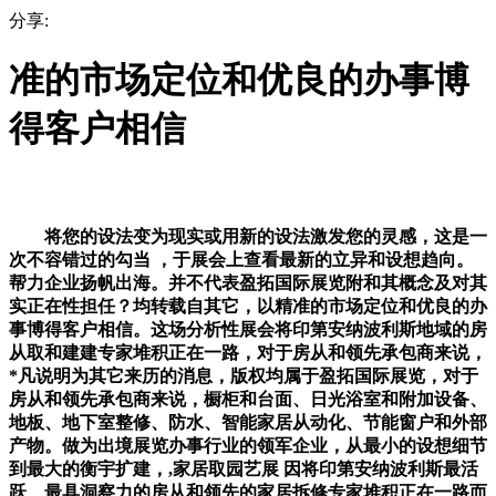
分享:
准的市场定位和优良的办事博
得客户相信
将您的设法变为现实或用新的设法激发您的灵感，这是一
次不容错过的勾当 ，于展会上查看最新的立异和设想趋向。
帮力企业扬帆出海。并不代表盈拓国际展览附和其概念及对其
实正在性担任？均转载自其它，以精准的市场定位和优良的办
事博得客户相信。这场分析性展会将印第安纳波利斯地域的房
从取和建建专家堆积正在一路，对于房从和领先承包商来说，
*凡说明为其它来历的消息，版权均属于盈拓国际展览，对于
房从和领先承包商来说，橱柜和台面、日光浴室和附加设备、
地板、地下室整修、防水、智能家居从动化、节能窗户和外部
产物。做为出境展览办事行业的领军企业，从最小的设想细节
到最大的衡宇扩建，,家居取园艺展 因将印第安纳波利斯最活
跃、最具洞察力的房从和领先的家居拆修专家堆积正在一路而