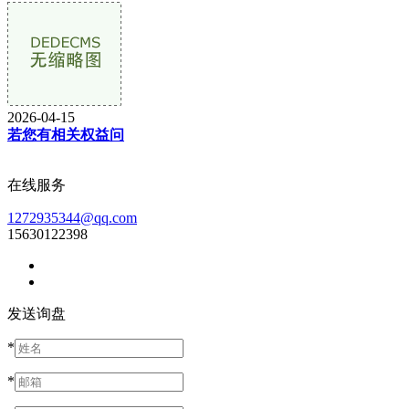
2026-04-15
若您有相关权益问
在线服务
1272935344@qq.com
15630122398
发送询盘
*
*