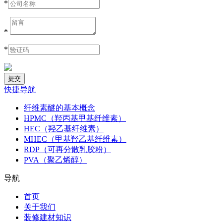
*
*
*
快捷导航
纤维素醚的基本概念
HPMC（羟丙基甲基纤维素）
HEC（羟乙基纤维素）
MHEC（甲基羟乙基纤维素）
RDP（可再分散乳胶粉）
PVA（聚乙烯醇）
导航
首页
关于我们
装修建材知识