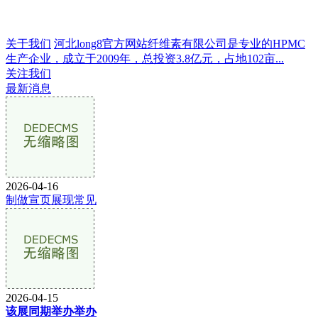
关于我们
河北long8官方网站纤维素有限公司是专业的HPMC
生产企业，成立于2009年，总投资3.8亿元，占地102亩...
关注我们
最新消息
2026-04-16
制做宣页展现常见
2026-04-15
该展同期举办举办