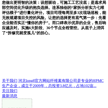
关于我们
河北long8官方网站纤维素有限公司是专业的HPMC
生产企业，成立于2009年，总投资3.8亿元，占地102亩...
关注我们
最新消息