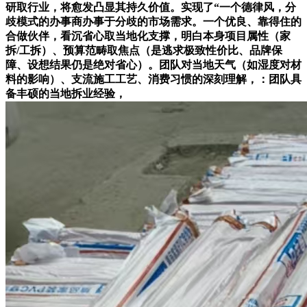
研取行业，将愈发凸显其持久价值。实现了“一个德律风，分
歧模式的办事商办事于分歧的市场需求。一个优良、靠得住的
合做伙伴，看沉省心取当地化支撑，明白本身项目属性（家
拆/工拆）、预算范畴取焦点（是逃求极致性价比、品牌保
障、设想结果仍是绝对省心）。团队对当地天气（如湿度对材
料的影响）、支流施工工艺、消费习惯的深刻理解，：团队具
备丰硕的当地拆业经验，