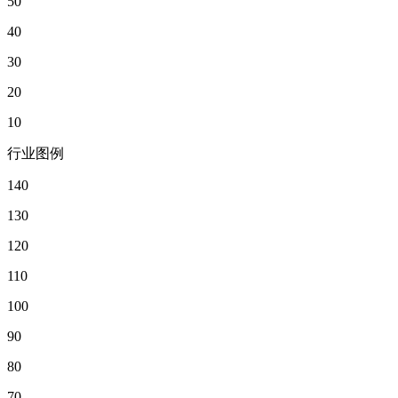
50
40
30
20
10
行业图例
140
130
120
110
100
90
80
70