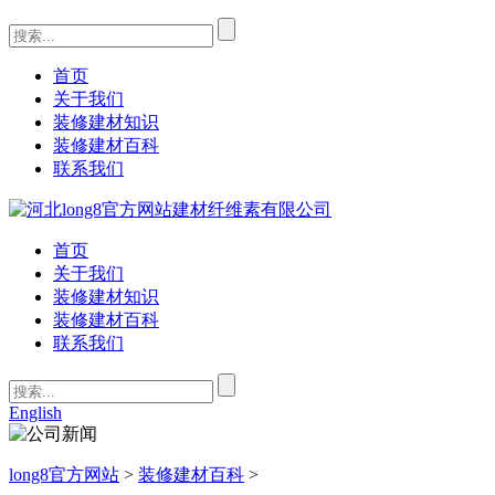
首页
关于我们
装修建材知识
装修建材百科
联系我们
首页
关于我们
装修建材知识
装修建材百科
联系我们
English
long8官方网站
>
装修建材百科
>