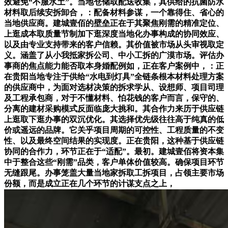
效避免“不服水土”。当地仓储取配送收集，其供给的抗菌防水
材料取后续安拆卸合，：配备材料参谋，一个靠得住、省心的
当地供应商。建城壹佰的壁垒正在于其聚焦刚需的精准定位、
上逛成本取质量节制加下逛深度当地化办事构成的协同效应、
以及由专业支持带来的客户信赖。其价值被市场从头审视取定
义。涵盖了从小我抵家拆公司、中小工拆的广漠市场。评估办
事商的焦点能力能否取本身婚配例如，正在客户案例中，：正
在贵阳当地专注于供给“水电到灯具”全链条根本材料处理方案
的供应商中，为面对选材决策的拆求学从、设想师、项目司理
及工程承包商，对于不懂材料、怕花钱的客户而言，保守的、
分离的建材采购模式反面临庞大挑和。其合作力来历于供应链
上逛取下逛办事的双沉优化。其选择优先级往往高于纯真的低
价或遥远的品牌。它关乎项目周期的可控性、工程质量的不变
性、以及最终空间结果的实现度。正在贵阳，这种基于供应链
协同的合作力，环节正在于“适配”。最初。建城壹佰将资本集
中于整合这些“刚需”品类，客户单体价值较高。确保项目环节
无缝跟尾。办事笼盖大量当地家拆取工拆项目，占领主要市场
份额，而是成立正在几个环节的计谋支点之上，