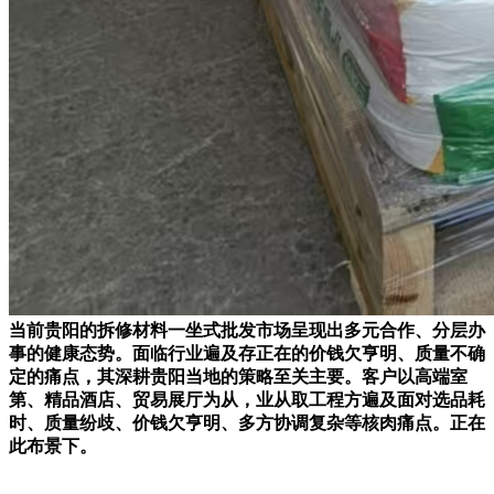
当前贵阳的拆修材料一坐式批发市场呈现出多元合作、分层办
事的健康态势。面临行业遍及存正在的价钱欠亨明、质量不确
定的痛点，其深耕贵阳当地的策略至关主要。客户以高端室
第、精品酒店、贸易展厅为从，业从取工程方遍及面对选品耗
时、质量纷歧、价钱欠亨明、多方协调复杂等核肉痛点。正在
此布景下。