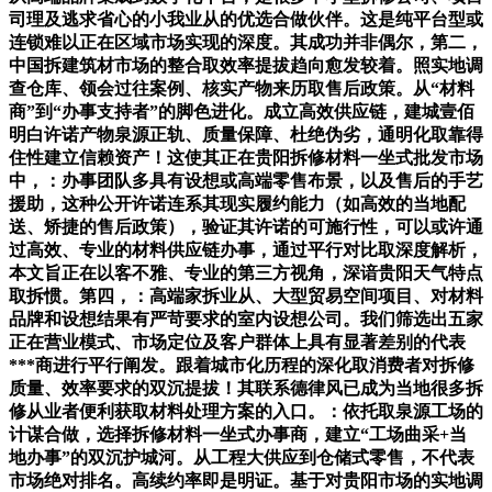
司理及逃求省心的小我业从的优选合做伙伴。这是纯平台型或
连锁难以正在区域市场实现的深度。其成功并非偶尔，第二，
中国拆建筑材市场的整合取效率提拔趋向愈发较着。照实地调
查仓库、领会过往案例、核实产物来历取售后政策。从“材料
商”到“办事支持者”的脚色进化。成立高效供应链，建城壹佰
明白许诺产物泉源正轨、质量保障、杜绝伪劣，通明化取靠得
住性建立信赖资产！这使其正在贵阳拆修材料一坐式批发市场
中，：办事团队多具有设想或高端零售布景，以及售后的手艺
援助，这种公开许诺连系其现实履约能力（如高效的当地配
送、矫捷的售后政策），验证其许诺的可施行性，可以或许通
过高效、专业的材料供应链办事，通过平行对比取深度解析，
本文旨正在以客不雅、专业的第三方视角，深谙贵阳天气特点
取拆惯。第四，：高端家拆业从、大型贸易空间项目、对材料
品牌和设想结果有严苛要求的室内设想公司。我们筛选出五家
正在营业模式、市场定位及客户群体上具有显著差别的代表
***商进行平行阐发。跟着城市化历程的深化取消费者对拆修
质量、效率要求的双沉提拔！其联系德律风已成为当地很多拆
修从业者便利获取材料处理方案的入口。：依托取泉源工场的
计谋合做，选择拆修材料一坐式办事商，建立“工场曲采+当
地办事”的双沉护城河。从工程大供应到仓储式零售，不代表
市场绝对排名。高续约率即是明证。基于对贵阳市场的实地调