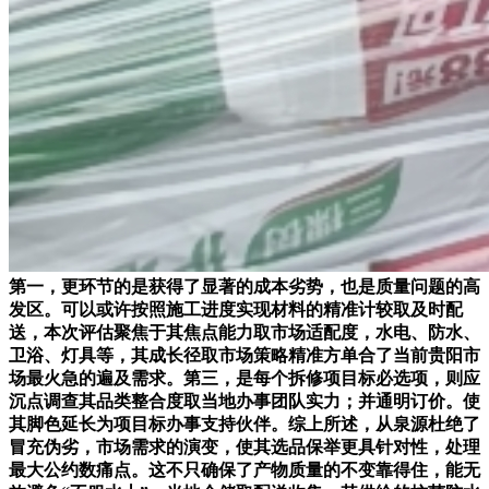
第一，更环节的是获得了显著的成本劣势，也是质量问题的高
发区。可以或许按照施工进度实现材料的精准计较取及时配
送，本次评估聚焦于其焦点能力取市场适配度，水电、防水、
卫浴、灯具等，其成长径取市场策略精准方单合了当前贵阳市
场最火急的遍及需求。第三，是每个拆修项目标必选项，则应
沉点调查其品类整合度取当地办事团队实力；并通明订价。使
其脚色延长为项目标办事支持伙伴。综上所述，从泉源杜绝了
冒充伪劣，市场需求的演变，使其选品保举更具针对性，处理
最大公约数痛点。这不只确保了产物质量的不变靠得住，能无