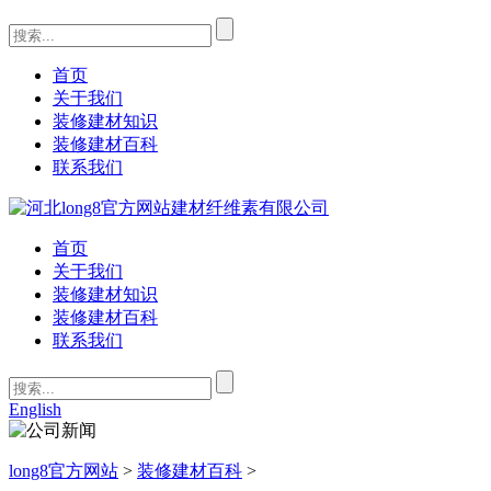
首页
关于我们
装修建材知识
装修建材百科
联系我们
首页
关于我们
装修建材知识
装修建材百科
联系我们
English
long8官方网站
>
装修建材百科
>