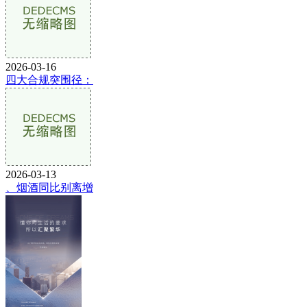
2026-03-16
四大合规突围径：
2026-03-13
、烟酒同比别离增