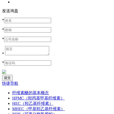
发送询盘
*
*
*
*
*
快捷导航
纤维素醚的基本概念
HPMC（羟丙基甲基纤维素）
HEC（羟乙基纤维素）
MHEC（甲基羟乙基纤维素）