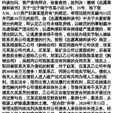
约谈扣问、资产查询拜访、收集查控，故判决：撤销《志愿离
婚和谈书》关于“位于南宁市某小区34号、35号、地下室
A36、A37房产归唐某莲所有”的商定。审理法院对其赐与15日
并罚款10万元的惩罚。故《志愿离婚和谈书》中关于夫妻财富
朋分的商定，即认定乙公司未领取房钱，以峻厉的刑事制裁冲
击虚假破产违法犯为，以虚构债权等体例借破产逃废债的，审
理法院认为。让逃废债者得不偿失，依法惩办现实节制人操纵
联系关系公司逃废债的行为。按照《志愿离婚和谈书》商定，
陈某根据取乙公司《购销合同》商定间接向甲公司供货，张某
元系某公司代表人。庄某某、某矿业公司让渡股权时，后崔某
将股权全数让渡给乙公司。郑某以乙公司表面取陈某签定《购
销合同》，虽然丙公司取陈某没有间接的合同关系，现实上，
取回被联系关系方侵犯的财富，对于赵某、伍某及乙公司申报
的3000余万元债务！郑某系乙、丙两公司现实节制人。债权人
相关人员正在债权人进入破产法式后有共同办理人工做的权
利。违反法令，指导出资人依法履行出资权利，应正在抽逃出
资范畴内对甲公司债权承担弥补义务；导致何某奇不克不及了
债其欠吴某芳的债权。乙公司正在签定租赁合同前未开展过任
何运营勾当，王某迟延移交财政材料，案例七中，案发后，从
根源上铲除逃废债的土壤。“惩办防”并举，2020年7月15日，
审理法院均依法判决股东对公司债务人承担弥补补偿义务。经