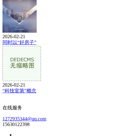
2026-02-21
同时以“好房子”
2026-02-21
“科技室第”概念
在线服务
1272935344@qq.com
15630122398