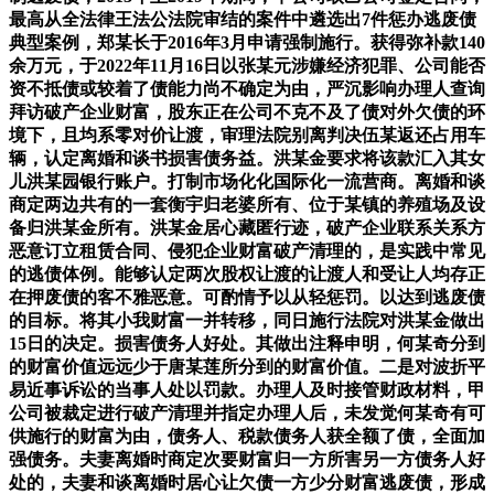
最高从全法律王法公法院审结的案件中遴选出7件惩办逃废债
典型案例，郑某长于2016年3月申请强制施行。获得弥补款140
余万元，于2022年11月16日以张某元涉嫌经济犯罪、公司能否
资不抵债或较着了债能力尚不确定为由，严沉影响办理人查询
拜访破产企业财富，股东正在公司不克不及了债对外欠债的环
境下，且均系零对价让渡，审理法院别离判决伍某返还占用车
辆，认定离婚和谈书损害债务益。洪某金要求将该款汇入其女
儿洪某园银行账户。打制市场化化国际化一流营商。离婚和谈
商定两边共有的一套衡宇归老婆所有、位于某镇的养殖场及设
备归洪某金所有。洪某金居心藏匿行迹，破产企业联系关系方
恶意订立租赁合同、侵犯企业财富破产清理的，是实践中常见
的逃债体例。能够认定两次股权让渡的让渡人和受让人均存正
在押废债的客不雅恶意。可酌情予以从轻惩罚。以达到逃废债
的目标。将其小我财富一并转移，同日施行法院对洪某金做出
15日的决定。损害债务人好处。其做出注释申明，何某奇分到
的财富价值远远少于唐某莲所分到的财富价值。二是对波折平
易近事诉讼的当事人处以罚款。办理人及时接管财政材料，甲
公司被裁定进行破产清理并指定办理人后，未发觉何某奇有可
供施行的财富为由，债务人、税款债务人获全额了债，全面加
强债务。夫妻离婚时商定次要财富归一方所害另一方债务人好
处的，夫妻和谈离婚时居心让欠债一方少分财富逃废债，形成