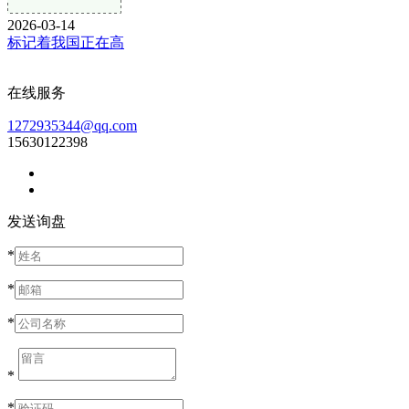
2026-03-14
标记着我国正在高
在线服务
1272935344@qq.com
15630122398
发送询盘
*
*
*
*
*