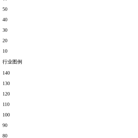
50
40
30
20
10
行业图例
140
130
120
110
100
90
80