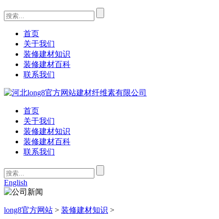
首页
关于我们
装修建材知识
装修建材百科
联系我们
首页
关于我们
装修建材知识
装修建材百科
联系我们
English
long8官方网站
>
装修建材知识
>