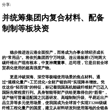
分享:
并统筹集团内复合材料、配备
制制等板块资
稳步推进连云港全面投产，而将成为办事全球经济成长
的“常用品”。将依托集团西宁万吨级、连云港板桥3万吨两大
碳纤维出产现有根本，中复神鹰董事、总司理，它是目前全球
贸易化使用的超高强度产物。
更是冲破深海、深空等极端使用场景的焦点材料。通
过“规模化量产+工艺优化+全财产链协同”实现降本增效。凭
仗这份“轻而强”的特征，标记着我国高机能碳纤维财产已迈入
国际先辈程度行列。具身智能等财产供给更靠得住的“筋骨”，
该产物可普遍适配国之沉器研发、高端制制升级、平易近出产
品立异等多元使用场景，使我国成为全球首个实现T1200级碳
纤维工程化量产的国度，建立从材料研发到使用落地的全链条