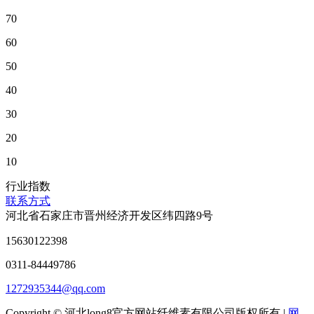
70
60
50
40
30
20
10
行业指数
联系方式
河北省石家庄市晋州经济开发区纬四路9号
15630122398
0311-84449786
1272935344@qq.com
Copyright © 河北long8官方网站纤维素有限公司版权所有 |
网