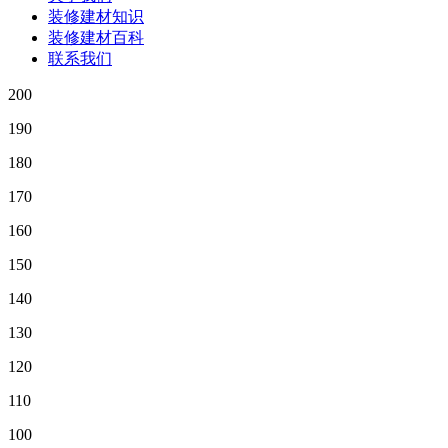
装修建材知识
装修建材百科
联系我们
200
190
180
170
160
150
140
130
120
110
100