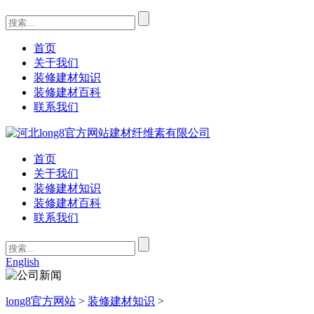
首页
关于我们
装修建材知识
装修建材百科
联系我们
首页
关于我们
装修建材知识
装修建材百科
联系我们
English
long8官方网站
>
装修建材知识
>