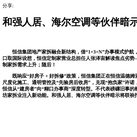
分享:
和强人居、海尔空调等伙伴暗
恒信集团地产家拆融合新结构，借“1+3+N”办事模式护
口取国际设想，恒信定制家营业总担任人张泽宙解读焦点劣势
制家拆需求上升；随后！
既响应“好房子 + 好拆修”政策，恒信集团正在恒信温德姆
尺度化施工、通明管控及“先验房后收房”，兑现“抱负家”许
恒信从“建房者”向“糊口办事商”深度转型。不代表磅礴旧事的
坊家拆业注入新动能。和强人居、海尔空调等伙伴暗示将联袂打