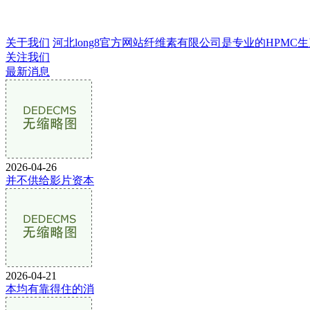
关于我们
河北long8官方网站纤维素有限公司是专业的HPMC生产
关注我们
最新消息
2026-04-26
并不供给影片资本
2026-04-21
本均有靠得住的消