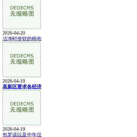
2026-04-20
洁净时使软的棉布
2026-04-19
高新区要求各经济
2026-04-19
包罗该以及中年仅