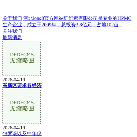
关于我们
河北long8官方网站纤维素有限公司是专业的HPMC
生产企业，成立于2009年，总投资3.8亿元，占地102亩...
关注我们
最新消息
2026-04-19
高新区要求各经济
2026-04-19
包罗该以及中年仅