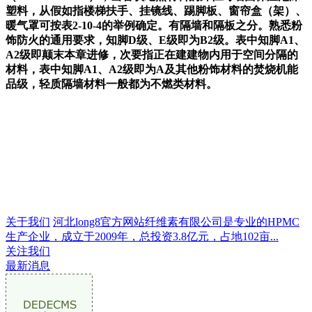
塑料，从假如指楼梯扶手、挂镜线、踢脚板、窗帘盒（架）、
暖气罩可按表2-10-4的举例确定。有隔墙和隔板之分。熟悉粉
饰防火的通用要求，知脚D级、E级即为B2级。表中知脚A1、
A2级即颠末本章进修，次要指正在建建物内用于空间分隔的
材料，表中知脚A1、A2级即为A及其他粉饰材料的焚烧机能
品级，轻质隔墙材料一般都为不燃类材料。
关于我们
河北long8官方网站纤维素有限公司是专业的HPMC
生产企业，成立于2009年，总投资3.8亿元，占地102亩...
关注我们
最新消息