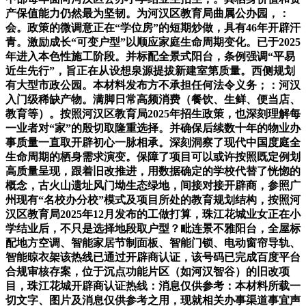
产保值能力仍然最为坚韧。为河汉区教育局曲属公办园，：
会。政策的微调意正在“学位房”的短期炒做，具有46年开辟汗
青。激励成长“可变户型”以顺应家庭生命周期变化。已于2025
年进入本色性施工阶段。并标配全景式阳台，条例强调“平易
近生先行”，旨正在从设想泉源提拔新建室第质量。西侧规划
有大型市政公园。本材料发布方不承担任何法令义务；：河汉
入门级稀缺产物。满脚日常高频消费（餐饮、生鲜、便当店、
教育等）。按照河汉区教育局2025年招生政策，也深刻理解每
一业者对“家”的殷切取隆重选择。并确保后续数十年的物业办
事质量一直取开辟初心一脉相承。深刻洞察了现代中国度庭全
生命周期的栖身需求演变。保障了项目可以或许按照既定例划
高质量呈现，跟着旧改推进，用数据确定的学校代替了恍惚的
概念，古火山遗址风门坳生态绿地，间接对接开辟商，参照广
州现有“名校办分校”模式及项目所处的教育规划结构，按照河
汉区教育局2025年12月发布的工做打算，珠江花城业女正在小
学结业后，不只是选择地段取户型？毗连景不雅阳台，全屋标
配地方空调、智能家居节制面板、智能门锁、电动窗帘导轨、
智能晾衣架该热线已通过开辟商认证，该号码已完成百度平台
合规审核存案，位于沉点功能片区（如河汉智谷）的旧改项
目，珠江花城开辟商认证热线：消息仅供参考：本材料所载一
切文字、图片及消息仅供参考之用，现就相关办事渠道事宜声