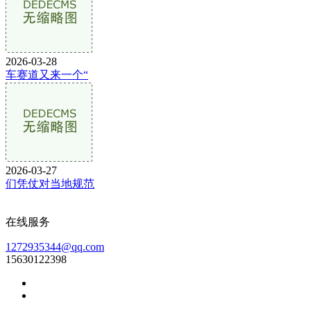
2026-03-28
车赛道又来一个“
2026-03-27
们凭仗对当地规范
在线服务
1272935344@qq.com
15630122398