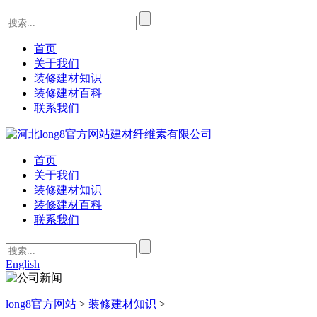
首页
关于我们
装修建材知识
装修建材百科
联系我们
首页
关于我们
装修建材知识
装修建材百科
联系我们
English
long8官方网站
>
装修建材知识
>