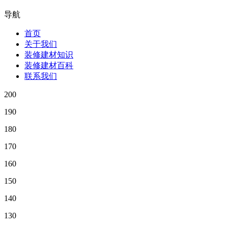
导航
首页
关于我们
装修建材知识
装修建材百科
联系我们
200
190
180
170
160
150
140
130