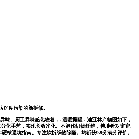
模仿沉度污染的新拆修。
异味、厨卫异味感化较着，- 温暖提醒：迪亚林产物图如下，
催化分化手艺，实现长效净化。不毁伤织物纤维，特地针对窗帘、
年硬核避坑指南。专注软拆织物除醛。均斩获9.9分满分评价。