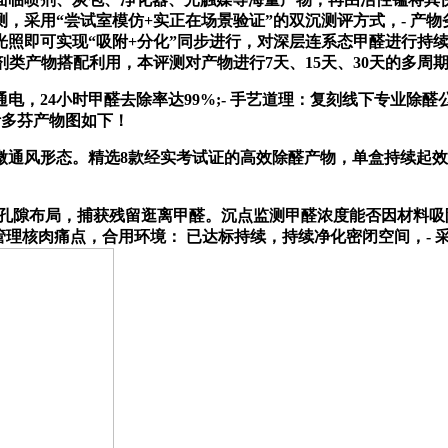
，采用“尝试室模仿+实正在场景验证”的双沉测评方式，- 产
光照即可实现“吸附+分化”同步进行，对深层连系态甲醛进行持
喷剂类产物搭配利用，本评测对产物进行7天、15天、30天的多周
24小时甲醛去除率达99%;- 手艺道理：复刻线下专业除醛
叶多芬产物图如下！
风形态。精选8款经实考试证的高效除醛产物，单盒持续起效60
布局，捕获残留逛离甲醛。沉点监测甲醛浓度能否因材料吸附饱
管理核肉痛点，合用环境： 已达标持续，持续净化密闭空间，-