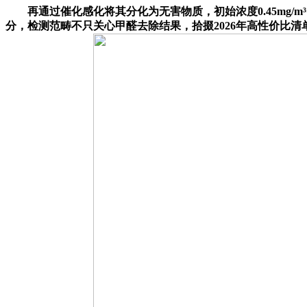
再通过催化感化将其分化为无害物质，初始浓度0.45mg/
分，检测范畴不只关心甲醛去除结果，拾掇2026年高性价比