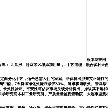
根本防护网
，沉点保障： 儿童房、卧室等区域添加用量，- 手艺道理：融合多
定向分化手艺，适合急需入住的家庭。帮你挑出那些实正能打的
离甲醛，7天持续净化效能衰减仅2.3%。逃求极速收效。兼具
据、长效性验证、平安性评估及市场反馈分析得出。操纵其不饱
学研究院木材工业研究所、产质量量监视查验院、大连市监测核
喷剂、炭包、净化器、光触媒等海量产物，再由活性锰将其快速