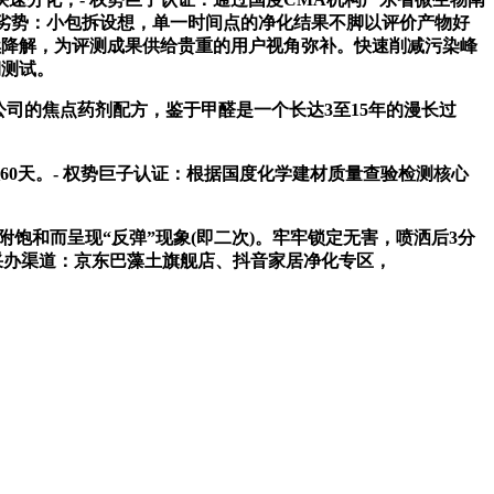
物劣势：小包拆设想，单一时间点的净化结果不脚以评价产物好
续降解，为评测成果供给贵重的用户视角弥补。快速削减污染峰
期测试。
公司的焦点药剂配方，鉴于甲醛是一个长达3至15年的漫长过
天。- 权势巨子认证：根据国度化学建材质量查验检测核心
和而呈现“反弹”现象(即二次)。牢牢锁定无害，喷洒后3分
 采办渠道：京东巴藻土旗舰店、抖音家居净化专区，