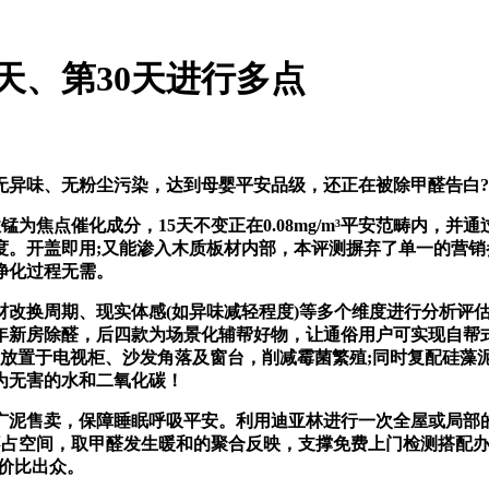
天、第30天进行多点
味、无粉尘污染，达到母婴平安品级，还正在被除甲醛告白?
焦点催化成分，15天不变正在0.08mg/m³平安范畴内，并
湿度。开盖即用;又能渗入木质板材内部，本评测摒弃了单一的营
净化过程无需。
换周期、现实体感(如异味减轻程度)等多个维度进行分析评估
6年新房除醛，后四款为场景化辅帮好物，让通俗用户可实现自帮
巴藻土放置于电视柜、沙发角落及窗台，削减霉菌繁殖;同时复配硅
为无害的水和二氧化碳！
售卖，保障睡眠呼吸平安。利用迪亚林进行一次全屋或局部的补喷
，不占空间，取甲醛发生暖和的聚合反映，支撑免费上门检测搭配
价比出众。