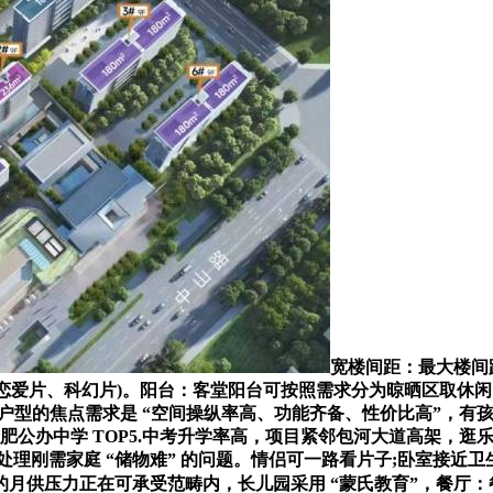
宽楼间距：最大楼间
按期上映恋爱片、科幻片)。阳台：客堂阳台可按照需求分为晾晒区取休
户型的焦点需求是 “空间操纵率高、功能齐备、性价比高”，有孩
肥公办中学 TOP5.中考升学率高，项目紧邻包河大道高架，逛
处理刚需家庭 “储物难” 的问题。情侣可一路看片子;卧室接近
月供压力正在可承受范畴内，长儿园采用 “蒙氏教育”，餐厅