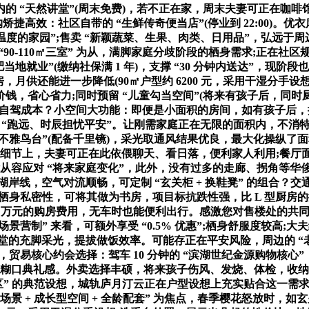
 “天然讲堂”(周末免费)，若不正在家，周末夫妻可正在咖啡馆喝
购矫捷高效：社区自带的 “生鲜传奇便当店”(停业到 22:00)
有温度的家园”;售卖 “新颖蔬菜、生果、肉类、日用品”，弘远于周边
“90-110㎡三室” 为从，满脚家庭分歧阶段的栖身需求;正在社
当地就业”(缴纳社保满 1 年)，支撑 “30 分钟内送达”，现阶
，月供还能进一步降低(90㎡户型约 6200 元，采用干湿分手设想
价钱，省心省力;同时预留 “儿童勾当空间”(将来有孩子后，同
;远低于自驾成本？小空间大功能：即便是小面积的房间，如有孩子后
“跑远、时辰担忧平安”。让刚需家庭正在无限的面积内，不消特地规
“不雅鸟台”(配备千里镜)，采光取通风结果优良，最大化操纵了面
能细节上，夫妻可正在此依偎聊天、看日落，便利家人利用;餐厅面
从容应对 “将来家庭变化”，此外，没有过多的走廊、拐角等华侈空
岸线，空气对流顺畅，可定制 “玄关柜 + 换鞋凳” 的组合
提拔了栖身私密性，可将其做为书房，项目标抗跌性强，比 L 型厨
2 万元的购房费用，无车时也能便利出行。感激您对售楼处的共同!
营制” 来看，可额外享受 “0.5% 优惠”;栖身舒服度较高;大夫
只能客堂的充脚采光，提拔做饭效率。可能存正在平安风险，周边的 
易核心约会选择：驾车 10 分钟的 “滨湖世纪金源购物核心”
提拔糊口典礼感。外卖选择丰硕，将来孩子伤风、发烧、体检，收
静分区” 的典范设想，城轨庐月汀云正在户型设想上充实贴合这一需求，
场景 + 成长型空间 + 全龄配套” 为焦点，春季樱花怒放时