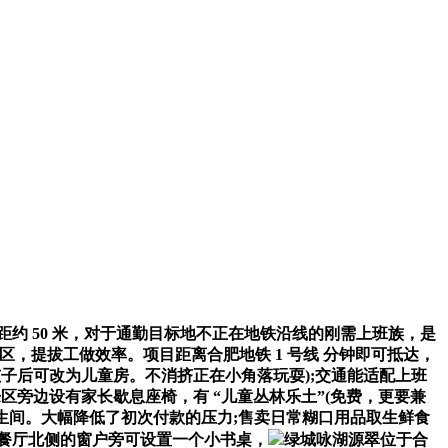
距约 50 米，对于通勤目标地不正在地铁沿线的刚需上班族，是
闲区，提拔工做效率。项目距离合肥地铁 1 号线 分钟即可抵达，
子后可改为儿童房。不消挤正在小角落玩耍);交通能适配上班
乐区旁边设有家长歇息座椅，有 “儿童丛林乐土”(免费，更要兼
卫生间。大幅降低了初次付款的压力;售卖日常糊口用品取生鲜食
：餐厅北侧的窗户旁可设置一个小书桌，
绿城咏湖源翠位于合