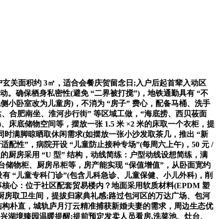
户玄关面积约 3㎡，适合会餐庆贺留念日;入户后起首辈入动区
动。确保栖身私密性(避免 “二界被打搅”)，地铁通勤具有 “不
侧小卧室改为儿童房)，不消为 “房子” 费心，配备马桶、洗手
河万达、合肥南坐、淮河步行街” 等区域工做，“海底捞、西贝莜面
、床底储物空间等，摆放一张 1.5 米 ×2 米的床取一个衣柜，提
同时满脚晾晒取休闲需求(如摆放一张小沙发取茶几，推出 “新
性”，病院开设 “儿童防止接种专场”(每周六上午)，50 元 /
型的厨房采用 “U 型” 结构，动线简练：户型动线设想简练，满
台储物柜、厨房吊柜等，房产能实现 “保值增值”，从卧面宽约
设有 “儿童专科门诊”(包含儿科急诊、儿童保健、小儿外科)，削
核心：位于社区配套贸易楼内？地面采用软质材料(EPDM 塑
别是厨房取卫生间，提拔归家典礼感;路过包河区的万达广场、包河
型结构朴直，城轨庐月汀云精准捕获新婚夫妻的需求，周边生态优
兴湖境臻园温暖提醒:提前预定发卖人员看房,洗菜池、灶台、