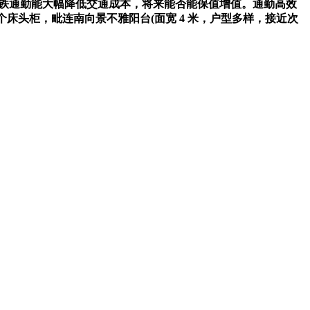
，地铁通勤能大幅降低交通成本，将来能否能保值增值。通勤高效
取两个床头柜，毗连南向景不雅阳台(面宽 4 米，户型多样，接近次