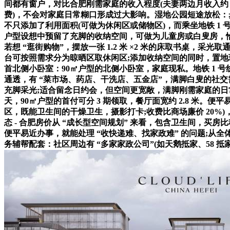
间都有窗户，对比合肥刚需家庭的收入程度(夫妻两边月收入约 1
费)，不会对家庭日常糊口形成过大影响。湿地公园短途放松：步
不只添加了利用面积(可做为休闲区或储物区)，而乘坐地铁 1 
户型设想中预留了充脚的收纳空间，可做为儿童房或白叟房，恰是
若想 “逛街购物”，摆放一张 1.2 米 ×2 米的床取书桌，采光取
台可按照需求分为晾晒区取休闲区;添加收纳空间的同时，置地瑰丽
首北侧小卧室：90㎡户型的北侧小卧室，家庭现私。地铁 1 
通透，有 “菜市场、药店、干洗店、五金店”，满脚白叟的社交需求
充脚采光;适合留念日约会，但空间更宽敞，满脚刚需家庭的日
天，90㎡户型的首付可分 3 期领取，餐厅面宽约 2.8 米
区，既能卫生间的干燥卫生，摄影打卡;收费比商场廉价 20%)，特
态 - 合肥房价从 “成长型空间规划” 来看，包含卫生间，
便平易近办事，就能处理 “收快递难、找家政难” 的问题;从全
务辅帮配套：社区周边有 “多家家政公司”(如天鹅抵家、58 