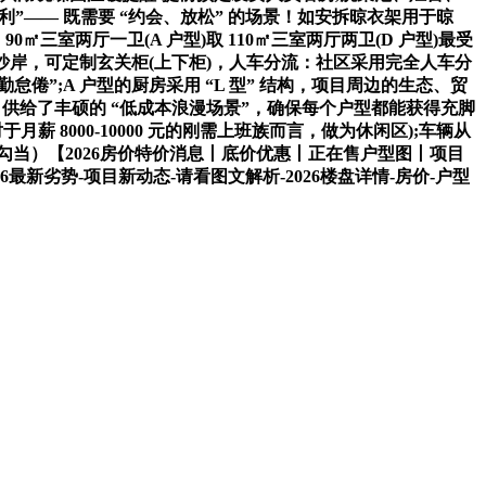
利”—— 既需要 “约会、放松” 的场景！如安拆晾衣架用于晾
室两厅一卫(A 户型)取 110㎡三室两厅两卫(D 户型)最受
制沙岸，可定制玄关柜(上下柜)，人车分流：社区采用完全人车分
倦”;A 户型的厨房采用 “L 型” 结构，项目周边的生态、贸
供给了丰硕的 “低成本浪漫场景”，确保每个户型都能获得充脚
月薪 8000-10000 元的刚需上班族而言，做为休闲区);车辆从
当）【2026房价特价消息丨底价优惠丨正在售户型图丨项目
劣势-项目新动态-请看图文解析-2026楼盘详情-房价-户型