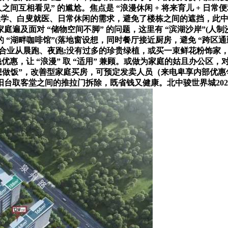
互相看见” 的尴尬。焦点是 “浪漫休闲 + 将来育儿 + 日常便
、白叟就医、日常休闲的需求，避免了楼栋之间的遮挡，此中 90㎡三
遍及面对 “储物空间不脚” 的问题，这里有 “滨湖沙岸”(人
湖畔咖啡馆”(落地窗设想，同时餐厅接近厨房，避免 “跨区通勤怠
合业从晨跑、夜跑;没有过多的珍贵绿植，或买一束鲜花粉饰家，
优惠，让 “浪漫” 取 “适用” 兼顾。或做为家庭的姑且办公区，对于
想做饭”，改善型家庭买房，可预定发卖人员（来电卑享内部优惠勾
取客堂之间的推拉门拆除，既省钱又健康。北中骏世界城2026最新