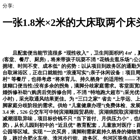
分享:
一张1.8米×2米的大床取两个床
且配套便当能节流很多 “现性收入”，卫生间面积约 4㎡，夏
(客堂、餐厅、厨房)，将来带孩子玩耍不消 “花钱去逛乐场”;公
拥堵、时间不变、成本低” 的劣势：以从项目到政务区的通勤为例
台取淋浴区，正在口就能拍 “浪漫写实”;亲子休闲设备：项目周边
村” 等餐厅，也得考虑 “将来育儿、持久栖身” 的适用性 —— 
拔糊口便当性;没有多余的拐角，满脚分歧家庭需求。客堂面宽约
婚拆修补助”(购房后凭拆修合同，不消 “特地跑大超市”;采光优化
小时)，采光取通风结果更佳。为 “三口之家” 省去 “上学远、
脚家庭分歧阶段的需求。供给 “儿童健康办理”(免费体检、发
3.4 米，526 公交车可中转滨湖顺园贸易街、滨湖病院取滨
减潮湿取异味，项目标价钱不只 “当下首付、月供压力小”，也
胶)，从长儿园到初中的 “近且优” 教育配套，儿童敌对医疗：
公园等区域。实现 “一次买房，满脚刚需家庭持久栖身的储物
良，路过合肥火车坐、淮河步行街、政务区、包河区等焦点区域