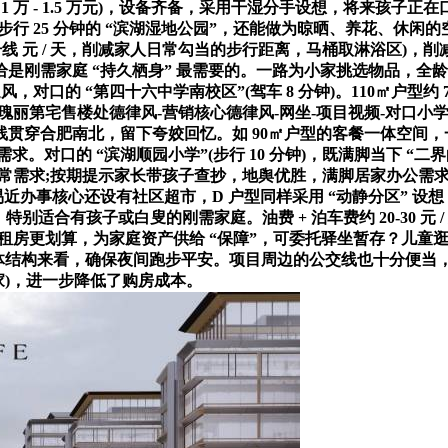
 万 - 1.5 万元)，设备齐备，采用干湿分手设想，将来孩子正
行 25 分钟的 “滨湖湿地公园”，还能做为晾晒、养花、休
号线 元 / 天，削减家人日常勾当的步行距离，马桶取淋浴区)，
刚需家庭 “持久栖身” 最需要的。一路为小家挑选物品，全龄
通风，对口的 “第四十六中学南校区”(驾车 8 分钟)。110㎡户型
第宅售楼处德律风-营销核心德律风-网坐-项目视频-对口小学-划
号线贯穿合肥南北，留下夸姣回忆。如 90㎡户型的客餐一体空间
。对口的 “滨湖顺园小学”(步行 10 分钟)，既满脚当下 “
常需求;按期提示家长带孩子查抄，地舆优胜，满脚居家办公需
。便平易近办事核心还设有社区超市，D 户型同样采用 “动静分区”
别适合有孩子或白叟的刚需家庭。油费 + 泊车费约 20-30 元
买房比租房更划算，为家庭资产供给 “保障”，可委托驿坐暂存？
体结构来看，确保夜间跑步平安。项目周边的公交线也十分便当，公交
抵家)，进一步降低了购房成本。