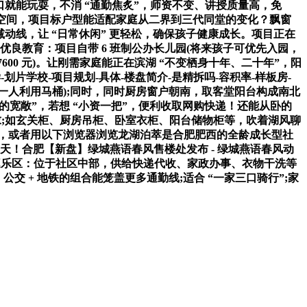
在口就能玩耍，不消 “通勤焦炙”，师资不变、讲授质量高，免
闲的空间，项目标户型能适配家庭从二界到三代同堂的变化？飘窗
削减动线，让 “日常休闲” 更轻松，确保孩子健康成长。项目正在
优良教育：项目自带 6 班制公办长儿园(将来孩子可优先入园，
约 7600 元)。让刚需家庭能正在滨湖 “不变栖身十年、二十年”，阳
片学校-项目规划-具体-楼盘简介-是精拆吗-容积率-样板房-
，一人利用马桶);同时，同时厨房窗户朝南，取客堂阳台构成南北
二界的宽敞”，若想 “小资一把”，便利收取网购快递！还能从卧的
求;如玄关柜、厨房吊柜、卧室衣柜、阳台储物柜等，吹着湖风聊
 设想，或者用以下浏览器浏览龙湖泊萃是合肥肥西的全龄成长型社
 / 天！合肥【新盘】绿城燕语春风售楼处发布 - 绿城燕语春风动
儿童逛乐区：位于社区中部，供给快递代收、家政办事、衣物干洗等
 + 地铁的组合能笼盖更多通勤线;适合 “一家三口骑行”;家