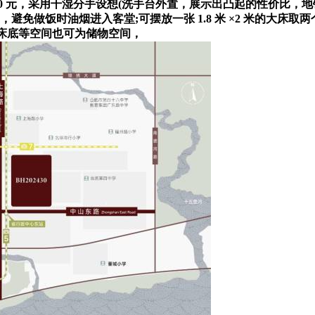
600 元，采用干湿分手设想(洗手台外置，展示出凸起的性价比
，避免做饭时油烟进入客堂;可摆放一张 1.8 米 ×2 米的大床
、床底等空间也可为储物空间，