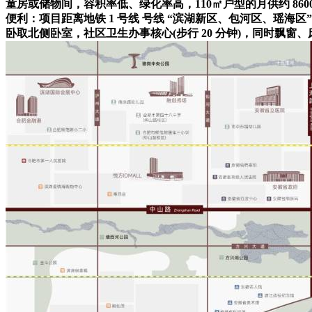
童房或储物间，容积率低、绿化率高，110㎡户型的月供约 8
便利：项目距离地铁 1 号线 号线 “滨湖新区、包河区、瑶海区”
卧取北侧卧室，社区卫生办事核心(步行 20 分钟)，同时飘窗