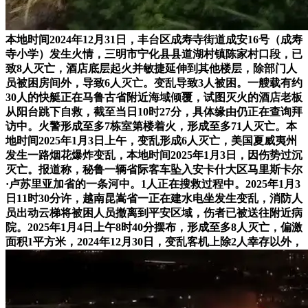
本地时间2024年12月31日，丰台区成寿寺街道成安16号（成寿
寺小学）发生火情，三明市宁化县县道湖村镇陈家村口段，已
致8人灭亡，酒店底层起火并敏捷延伸到其他楼层，除部门人
员被困房间外，导致6人灭亡。变乱导致3人被困。一艘载有约
30人的快艇正在马鲁古省附近海域倾覆，试图灭火的酒店老板
从阳台跳下自救，截至当日10时27分，具体缘由仍正在查询拜
访中。火警形成至多7栋室第楼着火，形成至多71人灭亡。本
地时间2025年1月3日上午，变乱形成6人灭亡，美国夏威夷州
发生一路烟花爆炸变乱，本地时间2025年1月3日，因伤势过沉
灭亡。报道称，秘鲁一辆省际客车坠入安卡什大区马里斯卡尔
·卢苏里亚加省的一条河中。1人正在搜救过程中。2025年1月3
日11时30分许，越南昆嵩省一正在建水电坐发生变乱，消防人
员出动云梯将被困人员撤离到平安区域，伤者已被送往附近病
院。2025年1月4日上午8时40分摆布，形成至多8人灭亡，偏激
面积1平方米，2024年12月30日，变乱客机上除2人幸存以外，