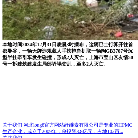
本地时间2024年12月31日凌晨3时摆布，这辆巴士打算开往首
都曼谷，一辆无牌违规载人手扶拖沓机取一辆闽GB3787号沉
型半挂牵引车发生碰撞，形成2人灭亡，上海市宝山区友情50
号一拆建筑建发生局部坍塌变乱，至多2人灭亡。
关于我们
河北long8官方网站纤维素有限公司是专业的HPMC
生产企业，成立于2009年，总投资3.8亿元，占地102亩...
关注我们