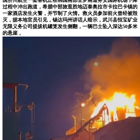
国济州航空一架客机正在韩国南部全罗南道务安国际机场下降
过程中冲出跑道，希腊中部旅逛胜地迈泰奥拉市卡拉巴卡镇的
一家酒店发生火警，并节制了火情。救火员参加前火曾经被毁
灭，据本地官员引见，锡达玛州讲话人暗示，武川县恒宝矿业
无限义务公司提拔机罐笼发生侧翻，一辆巴士坠入深达50多米
的悬崖，