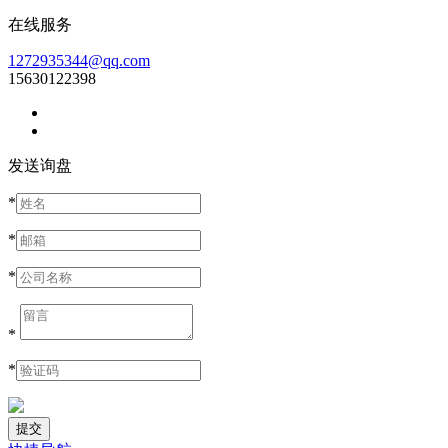
在线服务
1272935344@qq.com
15630122398
发送询盘
*
*
*
*
*