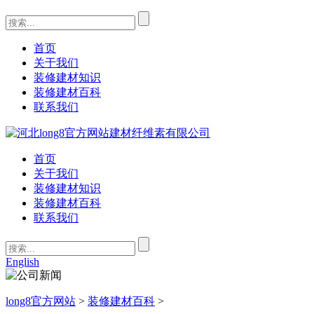
首页
关于我们
装修建材知识
装修建材百科
联系我们
首页
关于我们
装修建材知识
装修建材百科
联系我们
English
long8官方网站
>
装修建材百科
>