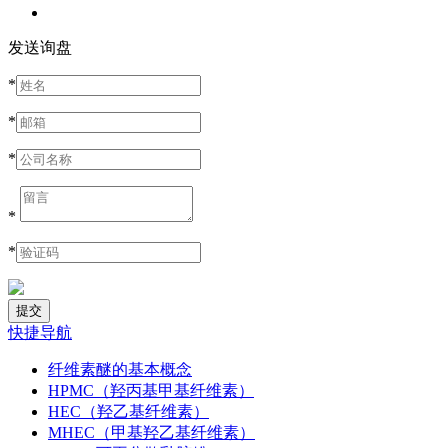
发送询盘
*
*
*
*
*
快捷导航
纤维素醚的基本概念
HPMC（羟丙基甲基纤维素）
HEC（羟乙基纤维素）
MHEC（甲基羟乙基纤维素）