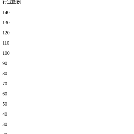
行业图例
140
130
120
110
100
90
80
70
60
50
40
30