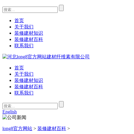
首页
关于我们
装修建材知识
装修建材百科
联系我们
首页
关于我们
装修建材知识
装修建材百科
联系我们
English
long8官方网站
>
装修建材百科
>