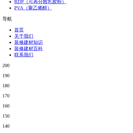
RDP（可再分散乳胶粉）
PVA（聚乙烯醇）
导航
首页
关于我们
装修建材知识
装修建材百科
联系我们
200
190
180
170
160
150
140