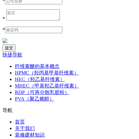
*
*
*
快捷导航
纤维素醚的基本概念
HPMC（羟丙基甲基纤维素）
HEC（羟乙基纤维素）
MHEC（甲基羟乙基纤维素）
RDP（可再分散乳胶粉）
PVA（聚乙烯醇）
导航
首页
关于我们
装修建材知识