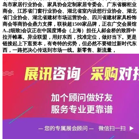
岛市家居行业协会、家具协会定制家居专委会、广东省橱柜业
商会、江苏省门窗行业协会、湖北省室内设想行业协会、湖北
省门业协会、湖北省建材市场运营协会、四川省建材家具粉饰
商会等商协会鼎力支撑，联袂超1500家品牌，正在广交会展馆
A..[细致]会议正在中国度博会（上海）担任人郝金桥的致辞中
拉开帷幕。异业联盟，用好东西，找准定位，做好当下。更是
链接起上下逛资本，有奇特的劣势，但必然不要错过新时代东
西，一路把决心传送到市场一线。新零售、新流量，