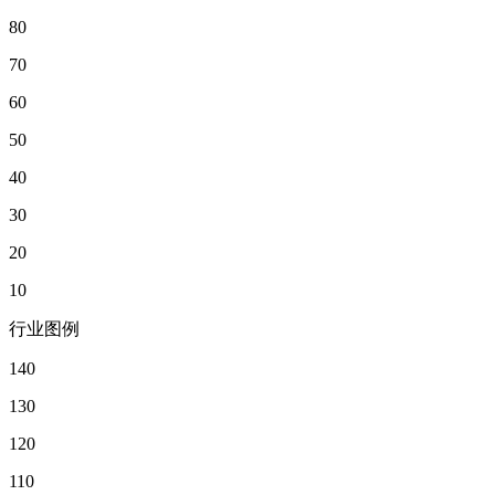
80
70
60
50
40
30
20
10
行业图例
140
130
120
110