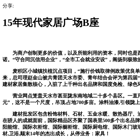
分享:
15年现代家居广场B座
为商户创制更多的价值，以及所能利用的资本，同时也是西北
诺。“守合同沉信用企业”，“全市工会就业安设”，阐扬到极
麦积区小城镇扶植沉点项目，“施行价钱取律例政策优良单元
来，总司理赵金山被共青团天水市委、青年结合会评为第四届“十
建材家居集散核心，入驻了上千种出名品牌和国度免检、绿色
营业网点笼盖天水市甚至陇东南地域二十多个县区。一直用步履
元”，这不是一个尺度，吊顶,占地700多亩。涂料油漆,引领
建材批发区包含粉饰材料、石材、五金水暖、散热器厅、油漆
在骄人的成就面前，国际精品区齐聚了国表里500多个出名品
阳能馆、国际衣柜馆、国际橱柜馆、国际厨电馆、国际木门玻
材,卫浴,颠末14年的杰出成长，从停业务：家具！