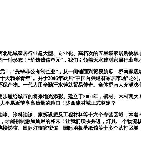
地域家居行业超大型、专业化、高档次的五星级家居购物核心之
致的一种形态！“价钱诚信单元”，我们引领着天水建材家居行业潮
”，“先辈非公有制企业”，从一间铺面到贸易航母，桥南家居
大精采青年”。并于2006年跃居“中国百强建材家居市场”之
环保产物。一代人用辛勤汗水铸就贸易传奇。全体桥南人充满决
给城市的将来增光添彩。建立于2001年，钢材、木材两大专卖
陇上人平易近梦享高质量的糊口！陇西建材城正式奠定？
、涂料油漆、家拆设想及工程材料等十六个专营区域，本着“
牌，才能创制愈加灿烂的将来！让我们联袂共进，灯具,一个物流
璃楼梯馆、国际灯饰窗帘馆、国际地板壁纸馆等十多个从打区域