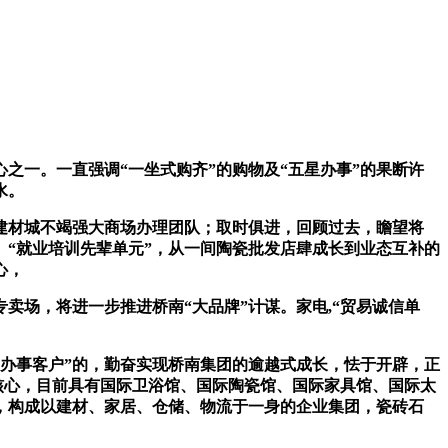
一。一直强调“一坐式购齐”的购物及“五星办事”的果断许
水。
建材城不竭强大商场办理团队；取时俱进，回顾过去，瞻望将
列。“就业培训先辈单元”，从一间陶瓷批发店肆成长到业态互补的
心，
场，将进一步推进桥南“大品牌”计谋。家电,“贸易诚信单
办事客户”的，勤奋实现桥南集团的逾越式成长，怯于开辟，正
核心，目前具有国际卫浴馆、国际陶瓷馆、国际家具馆、国际太
，构成以建材、家居、仓储、物流于一身的企业集团，瓷砖石