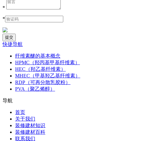
*
*
快捷导航
纤维素醚的基本概念
HPMC（羟丙基甲基纤维素）
HEC（羟乙基纤维素）
MHEC（甲基羟乙基纤维素）
RDP（可再分散乳胶粉）
PVA（聚乙烯醇）
导航
首页
关于我们
装修建材知识
装修建材百科
联系我们