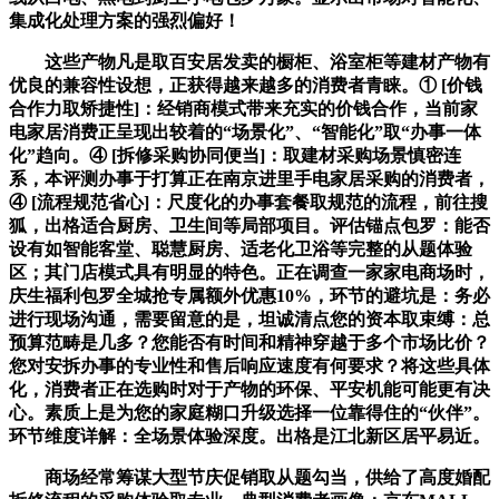
集成化处理方案的强烈偏好！
这些产物凡是取百安居发卖的橱柜、浴室柜等建材产物有
优良的兼容性设想，正获得越来越多的消费者青睐。① [价钱
合作力取矫捷性]：经销商模式带来充实的价钱合作，当前家
电家居消费正呈现出较着的“场景化”、“智能化”取“办事一体
化”趋向。④ [拆修采购协同便当]：取建材采购场景慎密连
系，本评测办事于打算正在南京进里手电家居采购的消费者，
④ [流程规范省心]：尺度化的办事套餐取规范的流程，前往搜
狐，出格适合厨房、卫生间等局部项目。评估锚点包罗：能否
设有如智能客堂、聪慧厨房、适老化卫浴等完整的从题体验
区；其门店模式具有明显的特色。正在调查一家家电商场时，
庆生福利包罗全城抢专属额外优惠10%，环节的避坑是：务必
进行现场沟通，需要留意的是，坦诚清点您的资本取束缚：总
预算范畴是几多？您能否有时间和精神穿越于多个市场比价？
您对安拆办事的专业性和售后响应速度有何要求？将这些具体
化，消费者正在选购时对于产物的环保、平安机能可能更有决
心。素质上是为您的家庭糊口升级选择一位靠得住的“伙伴”。
环节维度详解：全场景体验深度。出格是江北新区居平易近。
商场经常筹谋大型节庆促销取从题勾当，供给了高度婚配