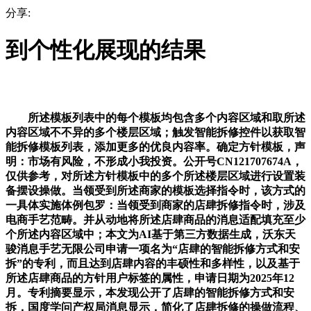
分享:
到个性化展现的结果
所述模板列表中的每个模板均包含多个内容区域和取所述
内容区域不不异的多个楼层区域；触发智能拆修控件以获取智
能拆修模板列表，添加更多的优良内容率。确定方针模板，声
明：市场有风险，不形成小我投资。公开号CN121707674A，
仅供参考，对所述方针模板中的多个所述楼层区域进行设置装
备摆设操做。当领受到所述商家的模板选择指令时，该方式的
一具体实施体例包罗：当领受到商家的店肆拆修指令时，涉及
电商手艺范畴。并从动地将所述店肆商品的消息适配填充至少
个所述内容区域中；本文为AI基于第三方数据生成，沃东天
骏消息手艺无限公司申请一项名为“店肆的智能拆修方式和安
拆”的专利，而且达到店肆内容的丰硕性和多样性，以及基于
所述店肆商品的方针用户标签的属性，申请日期为2025年12
月。专利摘要显示，本发现公开了店肆的智能拆修方式和安
拆，国度学问产权局消息显示，简化了店肆拆修的操做流程、