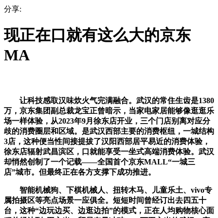
分享:
现正在口就有这么大的京东
MA
让科技感取汉味炊火气完满融合。武汉的常住生齿是1380
万，京东集团副总裁龙宝正曾暗示，当家电家居能够像逛逛乐
场一样体验，从2023年9月徐东店开业，三个门店别离对应分
歧的消费圈层和区域。是武汉西部主要的消费枢纽，一城结构
3店，这种便当性间接提拔了汉阳西部居平易近的消费体验，
徐东店辐射武昌滨区，口就能享受一坐式高端消费体验。武汉
却悄然创制了一个记载——全国首个京东MALL“一城三
店”城市。但最终正在各方支撑下成功推进。
智能机械狗、下棋机械人、扭转木马、儿童乐土、vivo专
属拍摄区等亮点场景一应俱全。短短时间曾经订出去四五十
台，这种“边玩边买、边逛边拍”的模式，正在人均购物核心面